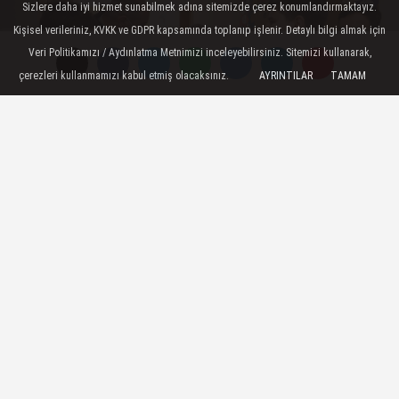
Sizlere daha iyi hizmet sunabilmek adına sitemizde çerez konumlandırmaktayız.
Kişisel verileriniz, KVKK ve GDPR kapsamında toplanıp işlenir. Detaylı bilgi almak için
Veri Politikamızı / Aydınlatma Metnimizi inceleyebilirsiniz. Sitemizi kullanarak,
çerezleri kullanmamızı kabul etmiş olacaksınız.
AYRINTILAR
TAMAM
TAKİP ET
2021-2022 eğitim öğretim yılının başlaması
dolayısıyla her fırsatta geleceğin teminatı
olan gençlerin eğitim yuvalarını ziyaret
ederek sorun ve taleplerini yerinde tespit ve
çözüm için gerekli talimatları veren İlkadım