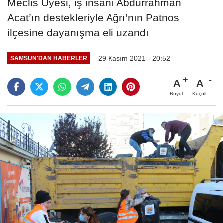
Meclis Üyesi, iş insanı Abdurrahman
Acat’ın destekleriyle Ağrı’nın Patnos
ilçesine dayanışma eli uzandı
29 Kasım 2021 - 20:52
SAMSUN'DAN HABERLER
A
A
Büyüt
Küçült