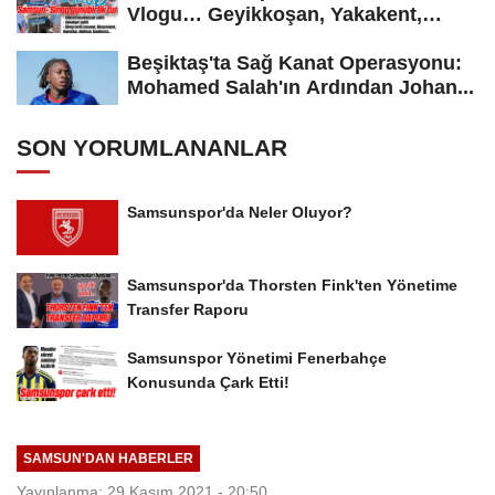
Vlogu… Geyikkoşan, Yakakent,
Hamsilos,...
Beşiktaş'ta Sağ Kanat Operasyonu:
Mohamed Salah'ın Ardından Johan...
SON YORUMLANANLAR
Samsunspor'da Neler Oluyor?
Samsunspor'da Thorsten Fink'ten Yönetime
Transfer Raporu
Samsunspor Yönetimi Fenerbahçe
Konusunda Çark Etti!
SAMSUN'DAN HABERLER
Yayınlanma: 29 Kasım 2021 - 20:50