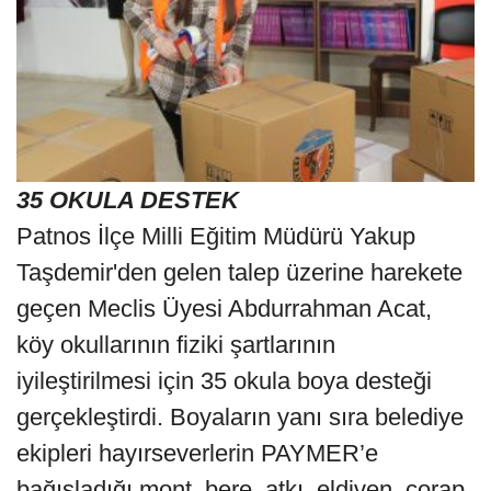
35 OKULA DESTEK
Patnos İlçe Milli Eğitim Müdürü Yakup
Taşdemir'den gelen talep üzerine harekete
geçen Meclis Üyesi Abdurrahman Acat,
köy okullarının fiziki şartlarının
iyileştirilmesi için 35 okula boya desteği
gerçekleştirdi. Boyaların yanı sıra belediye
ekipleri hayırseverlerin PAYMER’e
bağışladığı mont, bere, atkı, eldiven, çorap,