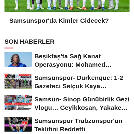
Samsunspor'da Kimler Gidecek?
SON HABERLER
Beşiktaş'ta Sağ Kanat
Operasyonu: Mohamed
Salah'ın Ardından Johan...
Samsunspor- Durkenque: 1-2
Gazeteci Selçuk Kaya
Karşılaşmayı Yorumladı...
Samsun- Sinop Günübirlik Gezi
Vlogu… Geyikkoşan, Yakakent,
Hamsilos,...
Samsunspor Trabzonspor'un
Teklifini Reddetti