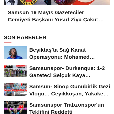
Samsun 19 Mayıs Gazeteciler
Cemiyeti Başkanı Yusuf Ziya Çakır:
HAİNLERE GEÇİT YOK
SON HABERLER
Beşiktaş'ta Sağ Kanat
Operasyonu: Mohamed
Salah'ın Ardından Johan...
Samsunspor- Durkenque: 1-2
Gazeteci Selçuk Kaya
Karşılaşmayı Yorumladı...
Samsun- Sinop Günübirlik Gezi
Vlogu… Geyikkoşan, Yakakent,
Hamsilos,...
Samsunspor Trabzonspor'un
Teklifini Reddetti