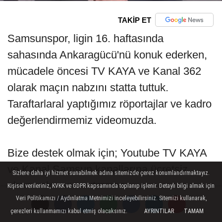
TAKİP ET
Samsunspor, ligin 16. haftasında
sahasında Ankaragücü'nü konuk ederken,
mücadele öncesi TV KAYA ve Kanal 362
olarak maçın nabzını statta tuttuk.
Taraftarlaral yaptığımız röportajlar ve kadro
değerlendirmemiz videomuzda.
Bize destek olmak için; Youtube TV KAYA
ve Kanal Samsun kanallarına ücretsiz
Sizlere daha iyi hizmet sunabilmek adına sitemizde çerez konumlandırmaktayız.
abone olmayı unutmayın...
Kişisel verileriniz, KVKK ve GDPR kapsamında toplanıp işlenir. Detaylı bilgi almak için
Veri Politikamızı / Aydınlatma Metnimizi inceleyebilirsiniz. Sitemizi kullanarak,
çerezleri kullanmamızı kabul etmiş olacaksınız.
AYRINTILAR
TAMAM
Kanal linkleri aşağıda;