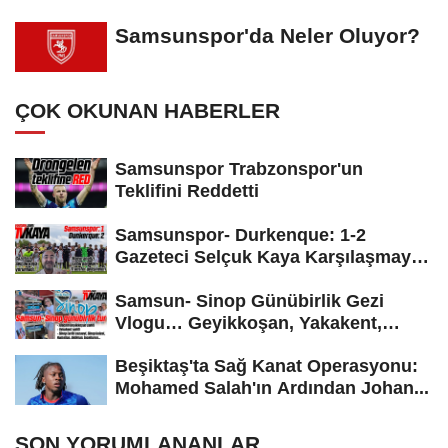
Samsunspor'da Neler Oluyor?
ÇOK OKUNAN HABERLER
Samsunspor Trabzonspor'un
Teklifini Reddetti
Samsunspor- Durkenque: 1-2
Gazeteci Selçuk Kaya Karşılaşmayı
Yorumladı...
Samsun- Sinop Günübirlik Gezi
Vlogu… Geyikkoşan, Yakakent,
Hamsilos,...
Beşiktaş'ta Sağ Kanat Operasyonu:
Mohamed Salah'ın Ardından Johan...
SON YORUMLANANLAR