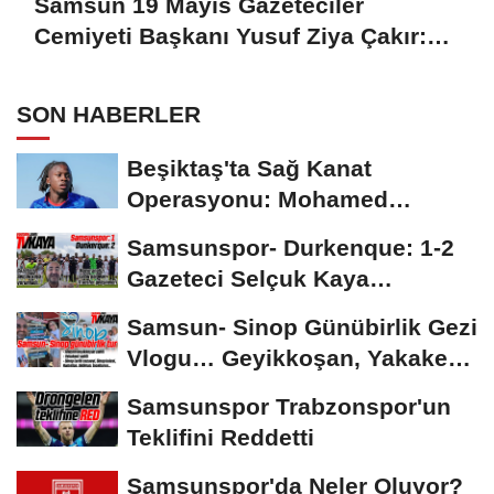
Samsun 19 Mayıs Gazeteciler
Cemiyeti Başkanı Yusuf Ziya Çakır:
HAİNLERE GEÇİT YOK
SON HABERLER
Beşiktaş'ta Sağ Kanat
Operasyonu: Mohamed
Salah'ın Ardından Johan...
Samsunspor- Durkenque: 1-2
Gazeteci Selçuk Kaya
Karşılaşmayı Yorumladı...
Samsun- Sinop Günübirlik Gezi
Vlogu… Geyikkoşan, Yakakent,
Hamsilos,...
Samsunspor Trabzonspor'un
Teklifini Reddetti
Samsunspor'da Neler Oluyor?