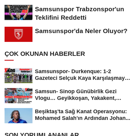
Hamsilos,...
Samsunspor Trabzonspor'un
Teklifini Reddetti
Samsunspor'da Neler Oluyor?
ÇOK OKUNAN HABERLER
Samsunspor- Durkenque: 1-2
Gazeteci Selçuk Kaya Karşılaşmayı
Yorumladı...
Samsun- Sinop Günübirlik Gezi
Vlogu… Geyikkoşan, Yakakent,
Hamsilos,...
Beşiktaş'ta Sağ Kanat Operasyonu:
Mohamed Salah'ın Ardından Johan...
SON YORUMLANANLAR