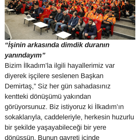
“İşinin arkasında dimdik duranın
yanındayım”
Bizim İlkadım’la ilgili hayallerimiz var
diyerek işçilere seslenen Başkan
Demirtaş,” Siz her gün sahadasınız
kentteki dönüşümü yakından
görüyorsunuz. Biz istiyoruz ki İlkadım’ın
sokaklarıyla, caddeleriyle, herkesin huzurlu
bir şekilde yaşayabileceği bir yere
dönüşsün. Bunun gayreti içinde