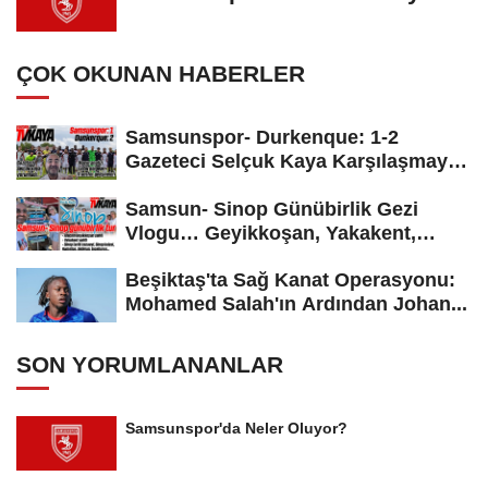
ÇOK OKUNAN HABERLER
Samsunspor- Durkenque: 1-2
Gazeteci Selçuk Kaya Karşılaşmayı
Yorumladı...
Samsun- Sinop Günübirlik Gezi
Vlogu… Geyikkoşan, Yakakent,
Hamsilos,...
Beşiktaş'ta Sağ Kanat Operasyonu:
Mohamed Salah'ın Ardından Johan...
SON YORUMLANANLAR
Samsunspor'da Neler Oluyor?