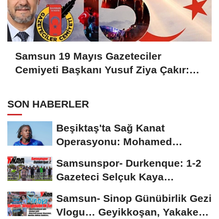
Samsun 19 Mayıs Gazeteciler
Cemiyeti Başkanı Yusuf Ziya Çakır:
HAİNLERE GEÇİT YOK
SON HABERLER
Beşiktaş'ta Sağ Kanat
Operasyonu: Mohamed
Salah'ın Ardından Johan...
Samsunspor- Durkenque: 1-2
Gazeteci Selçuk Kaya
Karşılaşmayı Yorumladı...
Samsun- Sinop Günübirlik Gezi
Vlogu… Geyikkoşan, Yakakent,