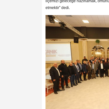
ilçemizi geleceğe hazırlamak, ömürl
etmektir” dedi.