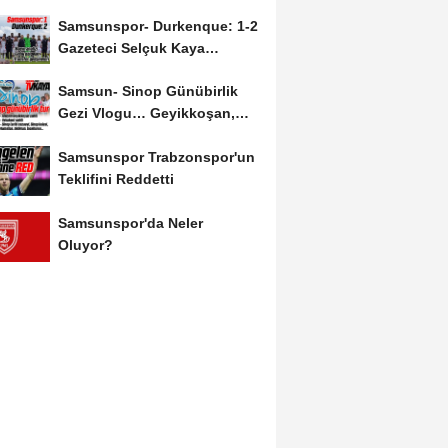
Salah'ın Ardından Johan...
Samsunspor- Durkenque: 1-2
Gazeteci Selçuk Kaya
Karşılaşmayı Yorumladı...
Samsun- Sinop Günübirlik
Gezi Vlogu… Geyikkoşan,
Yakakent, Hamsilos,...
Samsunspor Trabzonspor'un
Teklifini Reddetti
Samsunspor'da Neler
Oluyor?