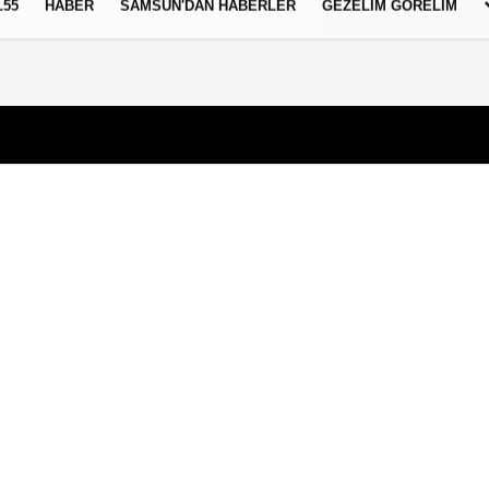
L55
HABER
SAMSUN'DAN HABERLER
GEZELIM GÖRELIM