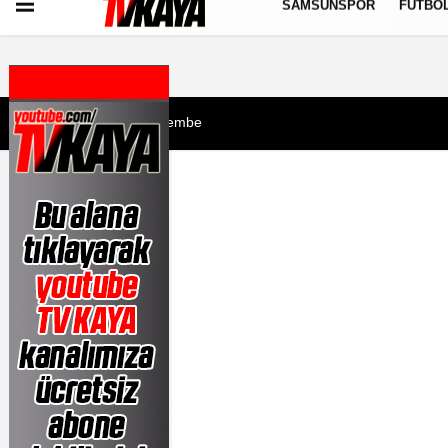
SAMSUNSPOR
FUTBO
Künye
İletişim
Çerez Politikası
Gizlilik İlkeleri
6 Ağustos 2026, Perşembe