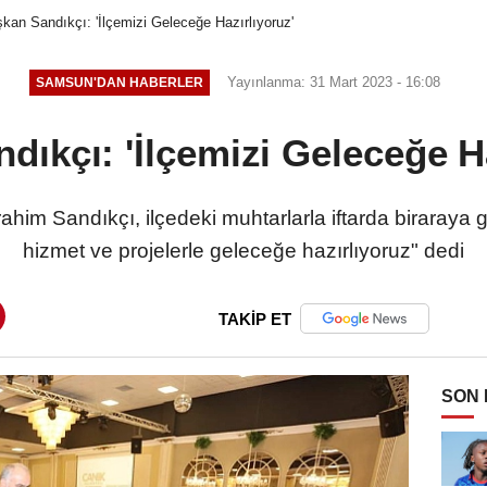
kan Sandıkçı: 'İlçemizi Geleceğe Hazırlıyoruz'
Yayınlanma: 31 Mart 2023 - 16:08
SAMSUN'DAN HABERLER
dıkçı: 'İlçemizi Geleceğe Ha
him Sandıkçı, ilçedeki muhtarlarla iftarda biraraya g
hizmet ve projelerle geleceğe hazırlıyoruz" dedi
TAKİP ET
SON