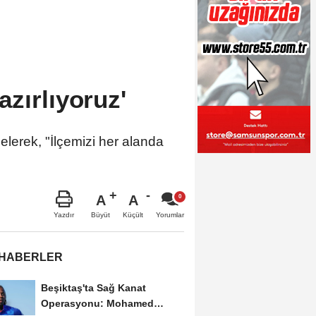
zırlıyoruz'
elerek, "İlçemizi her alanda
A
A
Büyüt
Küçült
Yazdır
Yorumlar
 HABERLER
Beşiktaş'ta Sağ Kanat
Operasyonu: Mohamed