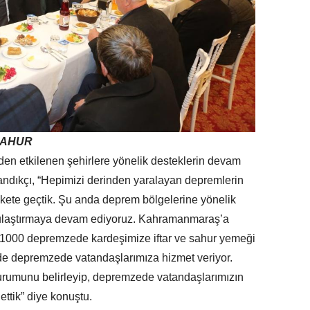
SAHUR
n etkilenen şehirlere yönelik desteklerin devam
andıkçı, “Hepimizi derinden yaralayan depremlerin
kete geçtik. Şu anda deprem bölgelerine yönelik
de ulaştırmaya devam ediyoruz. Kahramanmaraş’a
 1000 depremzede kardeşimize iftar ve sahur yemeği
gede depremzede vatandaşlarımıza hizmet veriyor.
durumunu belirleyip, depremzede vatandaşlarımızın
ettik” diye konuştu.