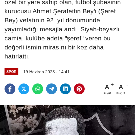
özel bir yere sahip olan, futbol şubesinin
kurucusu Ahmet Şerafettin Bey'i (Şeref
Bey) vefatının 92. yıl dönümünde
yayımladığı mesajla andı. Siyah-beyazlı
camia, kulübe adeta "şeref" veren bu
değerli ismin mirasını bir kez daha
hatırlattı.
19 Haziran 2025 - 14:41
SPOR
A
A
Büyüt
Küçült