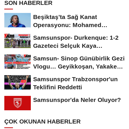
SON HABERLER
Beşiktaş'ta Sağ Kanat
Operasyonu: Mohamed
Salah'ın Ardından Johan...
Samsunspor- Durkenque: 1-2
Gazeteci Selçuk Kaya
Karşılaşmayı Yorumladı...
Samsun- Sinop Günübirlik Gezi
Vlogu… Geyikkoşan, Yakakent,
Hamsilos,...
Samsunspor Trabzonspor'un
Teklifini Reddetti
Samsunspor'da Neler Oluyor?
ÇOK OKUNAN HABERLER