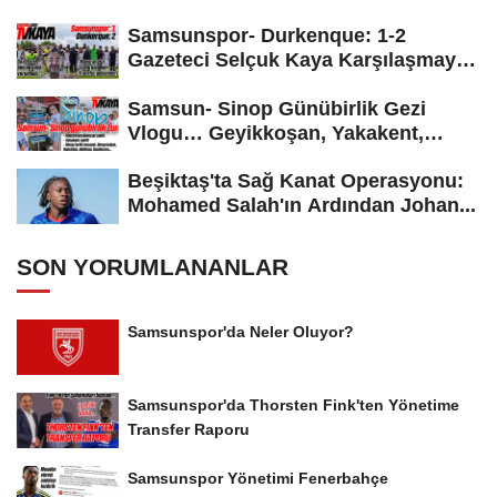
Samsunspor- Durkenque: 1-2
Gazeteci Selçuk Kaya Karşılaşmayı
Yorumladı...
Samsun- Sinop Günübirlik Gezi
Vlogu… Geyikkoşan, Yakakent,
Hamsilos,...
Beşiktaş'ta Sağ Kanat Operasyonu:
Mohamed Salah'ın Ardından Johan...
SON YORUMLANANLAR
Samsunspor'da Neler Oluyor?
Samsunspor'da Thorsten Fink'ten Yönetime
Transfer Raporu
Samsunspor Yönetimi Fenerbahçe