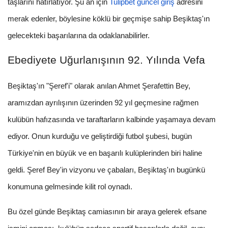
taşlarını hatırlatıyor. Şu an için
Tulipbet güncel giriş
adresini
merak edenler, böylesine köklü bir geçmişe sahip Beşiktaş'ın
gelecekteki başarılarına da odaklanabilirler.
Ebediyete Uğurlanışının 92. Yılında Vefa
Beşiktaş'ın "Şeref'i" olarak anılan Ahmet Şerafettin Bey,
aramızdan ayrılışının üzerinden 92 yıl geçmesine rağmen
kulübün hafızasında ve taraftarların kalbinde yaşamaya devam
ediyor. Onun kurduğu ve geliştirdiği futbol şubesi, bugün
Türkiye'nin en büyük ve en başarılı kulüplerinden biri haline
geldi. Şeref Bey'in vizyonu ve çabaları, Beşiktaş'ın bugünkü
konumuna gelmesinde kilit rol oynadı.
Bu özel günde Beşiktaş camiasının bir araya gelerek efsane