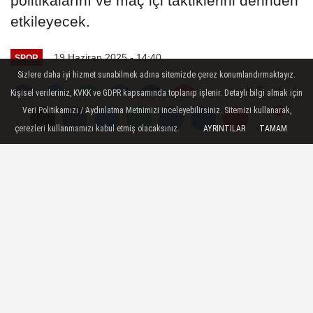
politikalarını ve maç içi taktiklerini derinden
etkileyecek.
19 Haziran 2025 - 14:40
SPOR
Sizlere daha iyi hizmet sunabilmek adına sitemizde çerez konumlandırmaktayız.
A
A
Kişisel verileriniz, KVKK ve GDPR kapsamında toplanıp işlenir. Detaylı bilgi almak için
Büyüt
Küçült
Veri Politikamızı / Aydınlatma Metnimizi inceleyebilirsiniz. Sitemizi kullanarak,
çerezleri kullanmamızı kabul etmiş olacaksınız.
AYRINTILAR
TAMAM
Yorumlar
Yorumlar