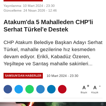
Yayınlanma: 10 Mart 2024 - 23:30
Güncelleme: 24 Nisan 2026 - 12:46
Atakum'da 5 Mahalleden CHP'li
Serhat Türkel'e Destek
CHP Atakum Belediye Başkan Adayı Serhat
Türkel, mahalle gezilerine hız kesmeden
devam ediyor. Erikli, Kabadüz Özeren,
Yeşiltepe ve Sarıtaş mahalle sakinleri...
10 Mart 2024 - 23:30
SAMSUN'DAN HABERLER
A
A
Büyüt
Küçült