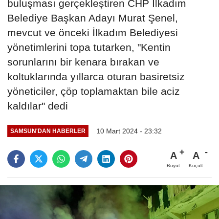
buluşması gerçekleştiren CHP İlkadım
Belediye Başkan Adayı Murat Şenel,
mevcut ve önceki İlkadım Belediyesi
yönetimlerini topa tutarken, "Kentin
sorunlarını bir kenara bırakan ve
koltuklarında yıllarca oturan basiretsiz
yöneticiler, çöp toplamaktan bile aciz
kaldılar" dedi
10 Mart 2024 - 23:32
SAMSUN'DAN HABERLER
A
A
Büyüt
Küçült