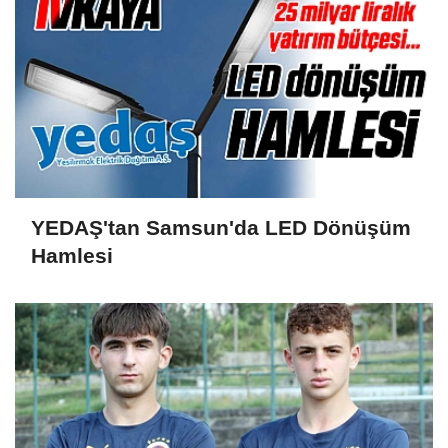
YEDAŞ'tan Samsun'da LED Dönüşüm
Hamlesi