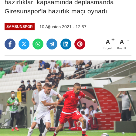
hazırlıkları kapsamında deplasmanda
Giresunspor'la hazırlık maçı oynadı
10 Ağustos 2021 - 12:57
SAMSUNSPOR
A
A
Büyüt
Küçült