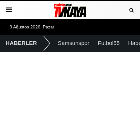
9 Ağustos 2026, Pazar
HABERLER
Samsunspor
Futbol55
Hab