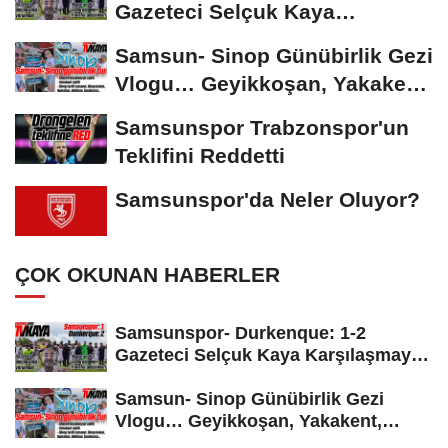
Gazeteci Selçuk Kaya
Karşılaşmayı Yorumladı...
Samsun- Sinop Günübirlik Gezi
Vlogu… Geyikkoşan, Yakakent,
Hamsilos,...
Samsunspor Trabzonspor'un
Teklifini Reddetti
Samsunspor'da Neler Oluyor?
ÇOK OKUNAN HABERLER
Samsunspor- Durkenque: 1-2
Gazeteci Selçuk Kaya Karşılaşmayı
Yorumladı...
Samsun- Sinop Günübirlik Gezi
Vlogu… Geyikkoşan, Yakakent,
Hamsilos,...