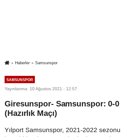
Haberler
Samsunspor
SAMSUNSPOR
Yayınlanma: 10 Ağustos 2021 - 12:57
Giresunspor- Samsunspor: 0-0
(Hazırlık Maçı)
Yılport Samsunspor, 2021-2022 sezonu