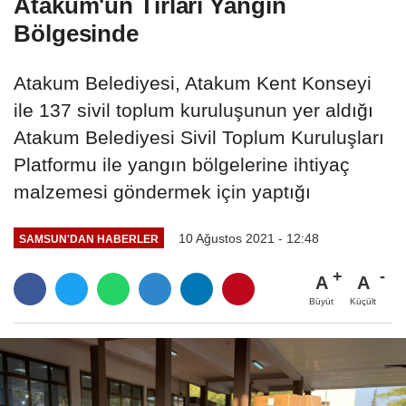
Atakum'un Tırları Yangın
Bölgesinde
Atakum Belediyesi, Atakum Kent Konseyi
ile 137 sivil toplum kuruluşunun yer aldığı
Atakum Belediyesi Sivil Toplum Kuruluşları
Platformu ile yangın bölgelerine ihtiyaç
malzemesi göndermek için yaptığı
10 Ağustos 2021 - 12:48
SAMSUN'DAN HABERLER
A
A
Büyüt
Küçült