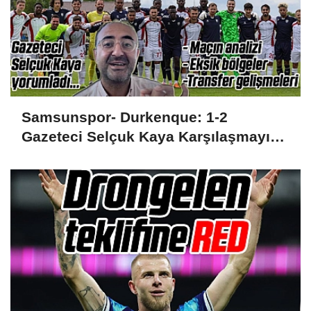
Samsunspor- Durkenque: 1-2
Gazeteci Selçuk Kaya Karşılaşmayı
Yorumladı...