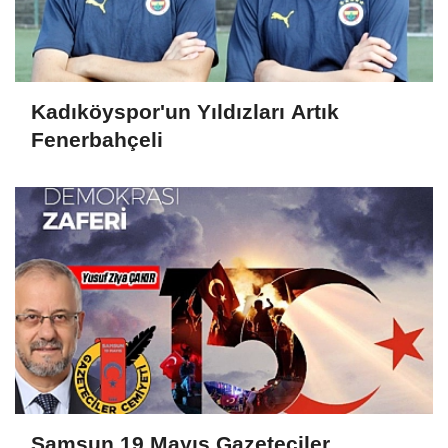
Kadıköyspor'un Yıldızları Artık
Fenerbahçeli
Samsun 19 Mayıs Gazeteciler