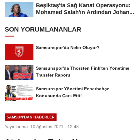
Beşiktaş'ta Sağ Kanat Operasyonu:
Mohamed Salah'ın Ardından Johan...
SON YORUMLANANLAR
Samsunspor'da Neler Oluyor?
Samsunspor'da Thorsten Fink'ten Yönetime
Transfer Raporu
Samsunspor Yönetimi Fenerbahçe
Konusunda Çark Etti!
SAMSUN'DAN HABERLER
Yayınlanma: 10 Ağustos 2021 - 12:48