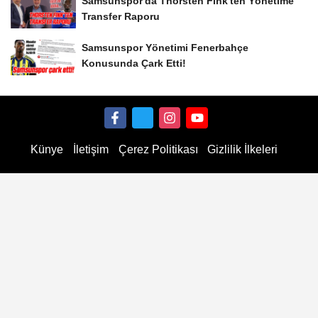
Samsunspor'da Thorsten Fink'ten Yönetime
Transfer Raporu
Samsunspor Yönetimi Fenerbahçe
Konusunda Çark Etti!
Künye
İletişim
Çerez Politikası
Gizlilik İlkeleri