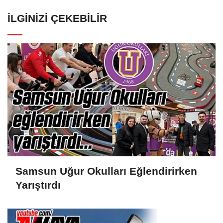
İLGINIZI ÇEKEBILIR
Samsun Uğur Okulları Eğlendirirken
Yarıştırdı