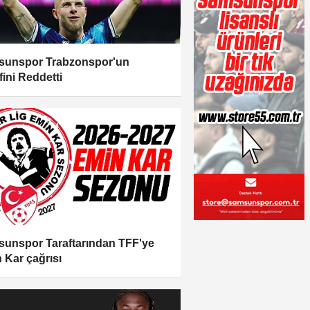
unspor Trabzonspor'un
fini Reddetti
unspor Taraftarından TFF'ye
 Kar çağrısı