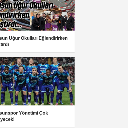
un Uğur Okulları Eğlendirirken
tırdı
unspor Yönetimi Çok
eyecek!