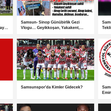
Samsun- Sinop Günübirlik Gezi
Sams
ayı
Vlogu… Geyikkoşan, Yakakent,
Tekli
Hamsilos, Akliman, İnceburun, Sinop
Kalesi, Sinop Cezaevi
Samsunspor'da Kimler Gidecek?
Sams
Emin