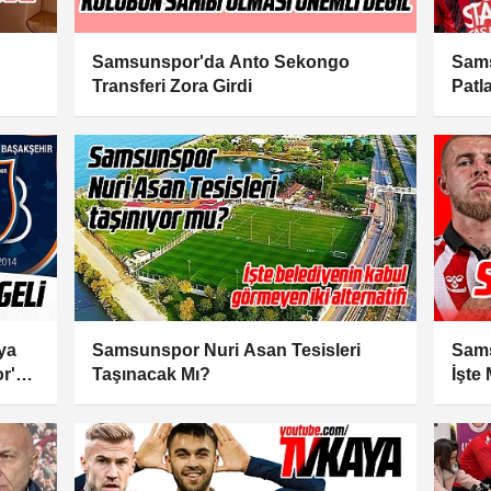
Samsunspor'da Anto Sekongo
Sams
Transferi Zora Girdi
Patl
ya
Samsunspor Nuri Asan Tesisleri
Sams
r'u
Taşınacak Mı?
İşte 