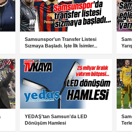
Samsunspor'un Transfer Listesi
Sams
Sızmaya Başladı. İşte İlk İsimler...
Yarış
a
YEDAŞ'tan Samsun'da LED
Sams
Dönüşüm Hamlesi
Terl