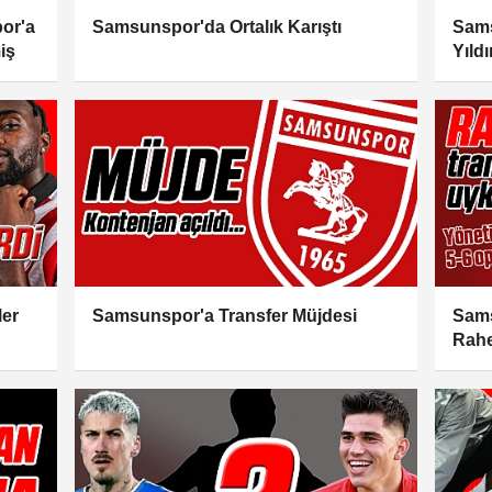
or'a
Samsunspor'da Ortalık Karıştı
Sams
iş
Yıld
Fene
ler
Samsunspor'a Transfer Müjdesi
Sams
Rahe
Zorla