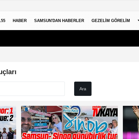
L55
HABER
SAMSUN'DAN HABERLER
GEZELIM GÖRELIM
çları