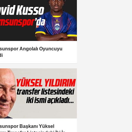
unspor Angolalı Oyuncuyu
di
unspor Başkanı Yüksel