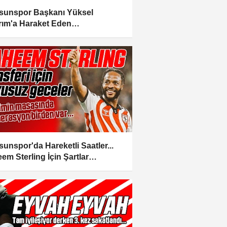
unspor Başkanı Yüksel
ırım'a Haraket Eden
rbahçelilere Ceza
unspor'da Hareketli Saatler...
em Sterling İçin Şartlar
nıyor...