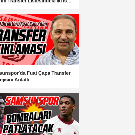
rım Transfer Listesindeki İki İsmi
ladı
unspor'da Fuat Çapa Transfer
ejisini Anlattı