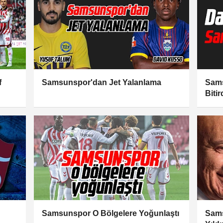
f
Samsunspor'dan Jet Yalanlama
Sams
Bitir
Samsunspor O Bölgelere Yoğunlaştı
Sams