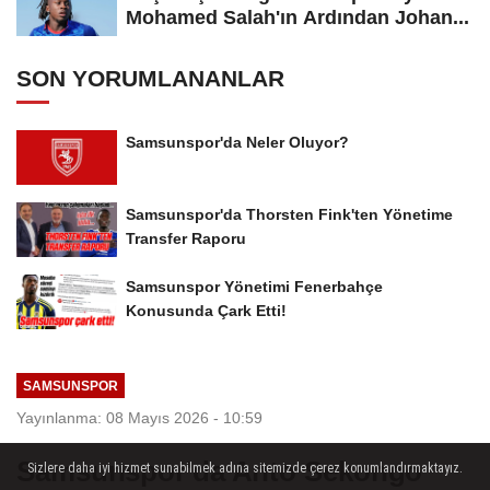
Mohamed Salah'ın Ardından Johan...
SON YORUMLANANLAR
Samsunspor'da Neler Oluyor?
Samsunspor'da Thorsten Fink'ten Yönetime
Transfer Raporu
Samsunspor Yönetimi Fenerbahçe
Konusunda Çark Etti!
SAMSUNSPOR
Yayınlanma: 08 Mayıs 2026 - 10:59
Samsunspor'da Anto Sekongo
Sizlere daha iyi hizmet sunabilmek adına sitemizde çerez konumlandırmaktayız.