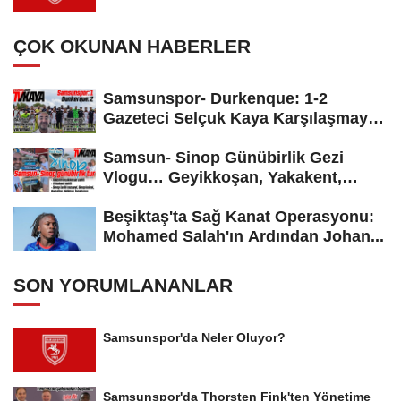
ÇOK OKUNAN HABERLER
Samsunspor- Durkenque: 1-2
Gazeteci Selçuk Kaya Karşılaşmayı
Yorumladı...
Samsun- Sinop Günübirlik Gezi
Vlogu… Geyikkoşan, Yakakent,
Hamsilos,...
Beşiktaş'ta Sağ Kanat Operasyonu:
Mohamed Salah'ın Ardından Johan...
SON YORUMLANANLAR
Samsunspor'da Neler Oluyor?
Samsunspor'da Thorsten Fink'ten Yönetime