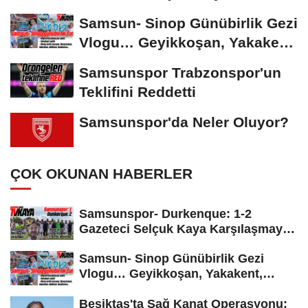
Karşılaşmayı Yorumladı...
Samsun- Sinop Günübirlik Gezi
Vlogu… Geyikkoşan, Yakakent,
Hamsilos,...
Samsunspor Trabzonspor'un
Teklifini Reddetti
Samsunspor'da Neler Oluyor?
ÇOK OKUNAN HABERLER
Samsunspor- Durkenque: 1-2
Gazeteci Selçuk Kaya Karşılaşmayı
Yorumladı...
Samsun- Sinop Günübirlik Gezi
Vlogu… Geyikkoşan, Yakakent,
Hamsilos,...
Beşiktaş'ta Sağ Kanat Operasyonu: