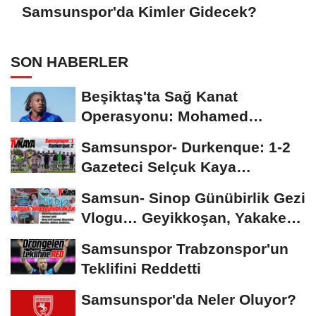
Samsunspor'da Kimler Gidecek?
SON HABERLER
Beşiktaş'ta Sağ Kanat
Operasyonu: Mohamed
Salah'ın Ardından Johan...
Samsunspor- Durkenque: 1-2
Gazeteci Selçuk Kaya
Karşılaşmayı Yorumladı...
Samsun- Sinop Günübirlik Gezi
Vlogu… Geyikkoşan, Yakakent,
Hamsilos,...
Samsunspor Trabzonspor'un
Teklifini Reddetti
Samsunspor'da Neler Oluyor?