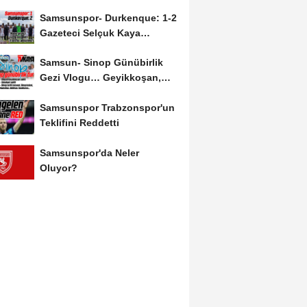
Salah'ın Ardından Johan...
Samsunspor- Durkenque: 1-2
Gazeteci Selçuk Kaya
Karşılaşmayı Yorumladı...
Samsun- Sinop Günübirlik
Gezi Vlogu… Geyikkoşan,
Yakakent, Hamsilos,...
Samsunspor Trabzonspor'un
Teklifini Reddetti
Samsunspor'da Neler
Oluyor?