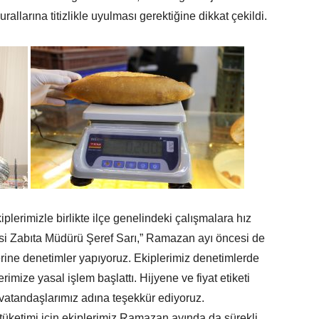
urallarına titizlikle uyulması gerektiğine dikkat çekildi.
erimizle birlikte ilçe genelindeki çalışmalara hız
esi Zabıta Müdürü Şeref Sarı,” Ramazan ayı öncesi de
erine denetimler yapıyoruz. Ekiplerimiz denetimlerde
rimize yasal işlem başlattı. Hijyene ve fiyat etiketi
vatandaşlarımız adına teşekkür ediyoruz.
 tüketimi için ekiplerimiz Ramazan ayında da sürekli