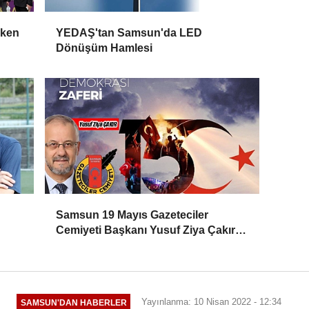
rken
YEDAŞ'tan Samsun'da LED
Dönüşüm Hamlesi
Samsun 19 Mayıs Gazeteciler
Cemiyeti Başkanı Yusuf Ziya Çakır:
HAİNLERE GEÇİT YOK
Yayınlanma: 10 Nisan 2022 - 12:34
SAMSUN'DAN HABERLER