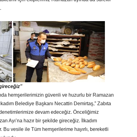
.
gireceğiz”
a hemşerilerimizin güvenli ve huzurlu bir Ramazan
 İlkadım Belediye Başkanı Necattin Demirtaş,” Zabıta
 denetimlerimize devam edeceğiz. Önceliğimiz
n Ayı’na hazır bir şekilde gireceğiz. İlkadım
r. Bu vesile ile Tüm hemşerilerime hayırlı, bereketli