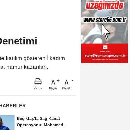
Denetimi
te katılım gösteren İlkadım
na, hamur kazanları,
A
A
Büyüt
Küçült
Yazdır
 HABERLER
Beşiktaş'ta Sağ Kanat
Operasyonu: Mohamed