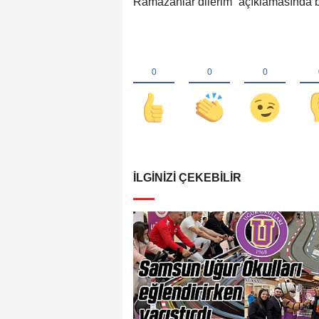
Ramazanlar dilerim” açıklamasında 
İLGINIZI ÇEKEBILIR