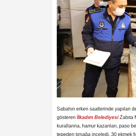
Sabahın erken saatlerinde yapılan den
gösteren
İlkadım Belediyesi
Zabıta M
kurallarına, hamur kazanları, paso be
tepeden tırnağa inceledi. 30 ekmek f