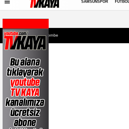
SAMSUNSPOR
FUTBO
Künye
İletişim
Çerez Politikası
Gizlilik İlkeleri
6 Ağustos 2026, Perşembe