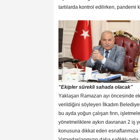
tartılarda kontrol edilirken, pandemi k
“Ekipler sürekli sahada olacak”
Yaklaşan Ramazan ayı öncesinde ekipl
verildiğini söyleyen İlkadım Belediy
bu ayda yoğun çalışan fırın, işletmel
yönetmeliklere aykırı davranan 2 iş ye
konusuna dikkat eden esnaflarımıza 
Vatandaşlarımızın daha sağlıklı gıda