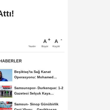
ttı!
A
A
Büyüt
Küçült
Yazdır
 HABERLER
Beşiktaş'ta Sağ Kanat
Operasyonu: Mohamed
Salah'ın Ardından Johan...
Samsunspor- Durkenque: 1-2
Gazeteci Selçuk Kaya
Karşılaşmayı Yorumladı...
Samsun- Sinop Günübirlik
Gezi Vlogu… Geyikkoşan,