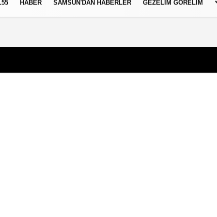
L55
HABER
SAMSUN'DAN HABERLER
GEZELIM GÖRELIM