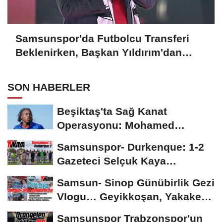
Samsunspor'da Futbolcu Transferi
Beklenirken, Başkan Yıldırım'dan
Sürpriz Bir Hamle Geldi
SON HABERLER
Beşiktaş'ta Sağ Kanat
Operasyonu: Mohamed
Salah'ın Ardından Johan...
Samsunspor- Durkenque: 1-2
Gazeteci Selçuk Kaya
Karşılaşmayı Yorumladı...
Samsun- Sinop Günübirlik Gezi
Vlogu… Geyikkoşan, Yakakent,
Hamsilos,...
Samsunspor Trabzonspor'un