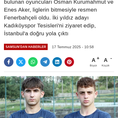
bulunan oyuncuları Osman Kurumahmut ve
Enes Aker, liglerin bitmesiyle resmen
Fenerbahçeli oldu. İki yıldız adayı
Kadıköyspor Tesisleri'ni ziyaret edip,
İstanbul'a doğru yola çıktı
17 Temmuz 2025 - 10:58
SAMSUN'DAN HABERLER
A
A
Büyüt
Küçült