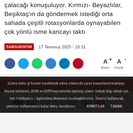
çalacağı konuşuluyor. Kırmızı- Beyazlılar,
Beşiktaş'ın da göndermek istediği orta
sahada çeşitli rotasyonlarda oynayabilen
çok yönlü isme kancayı taktı
17 Temmuz 2025 - 10:31
SAMSUNSPOR
A
A
Büyüt
Küçült
Sizlere daha iyi hizmet sunabilmek adına sitemizde çerez konumlandırmaktayız.
Kişisel verileriniz, KVKK ve GDPR kapsamında toplanıp işlenir. Detaylı bilgi almak için
Veri Politikamızı / Aydınlatma Metnimizi inceleyebilirsiniz. Sitemizi kullanarak,
çerezleri kullanmamızı kabul etmiş olacaksınız.
AYRINTILAR
TAMAM
Yorumlar
Yorumlar