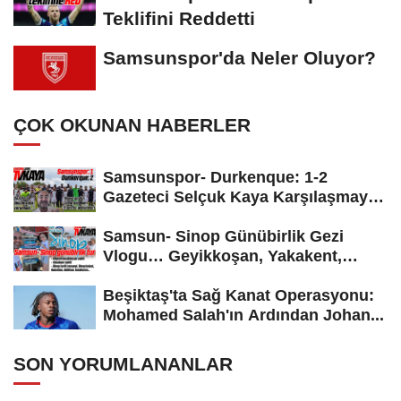
Teklifini Reddetti
Samsunspor'da Neler Oluyor?
ÇOK OKUNAN HABERLER
Samsunspor- Durkenque: 1-2
Gazeteci Selçuk Kaya Karşılaşmayı
Yorumladı...
Samsun- Sinop Günübirlik Gezi
Vlogu… Geyikkoşan, Yakakent,
Hamsilos,...
Beşiktaş'ta Sağ Kanat Operasyonu:
Mohamed Salah'ın Ardından Johan...
SON YORUMLANANLAR