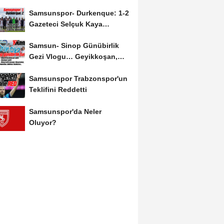
Salah'ın Ardından Johan...
Samsunspor- Durkenque: 1-2
Gazeteci Selçuk Kaya
Karşılaşmayı Yorumladı...
Samsun- Sinop Günübirlik
Gezi Vlogu… Geyikkoşan,
Yakakent, Hamsilos,...
Samsunspor Trabzonspor'un
Teklifini Reddetti
Samsunspor'da Neler
Oluyor?