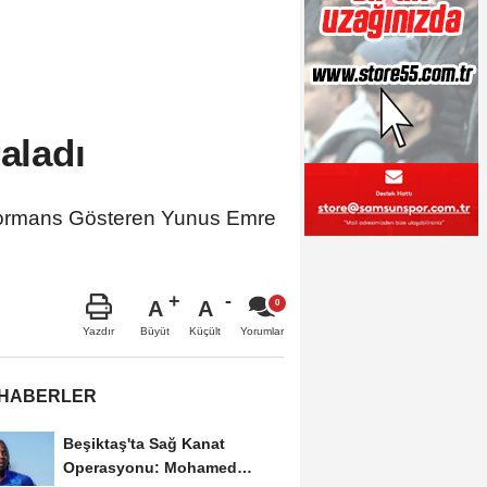
aladı
rformans Gösteren Yunus Emre
A
A
Büyüt
Küçült
Yazdır
Yorumlar
 HABERLER
Beşiktaş'ta Sağ Kanat
Operasyonu: Mohamed