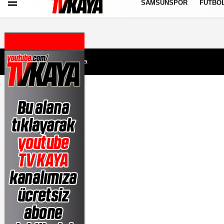
SAMSUNSPOR
FUTBO
Künye
İletişim
Çerez Politikası
Gizlilik İlkeleri
7 Ağustos 2026, Cuma