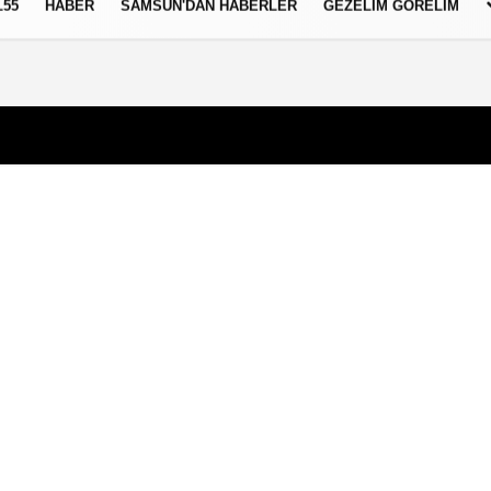
L55
HABER
SAMSUN'DAN HABERLER
GEZELIM GÖRELIM