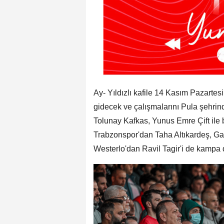
Ay- Yıldızlı kafile 14 Kasım Pazartes
gidecek ve çalışmalarını Pula şehrind
Tolunay Kafkas, Yunus Emre Çift ile b
Trabzonspor'dan Taha Altıkardeş, Ga
Westerlo'dan Ravil Tagir'i de kampa d