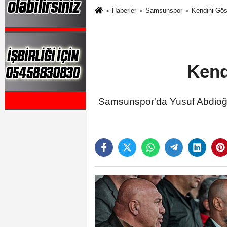
Haberler
Samsunspor
Kendini Göst
Kend
Samsunspor'da Yusuf Abdioğl