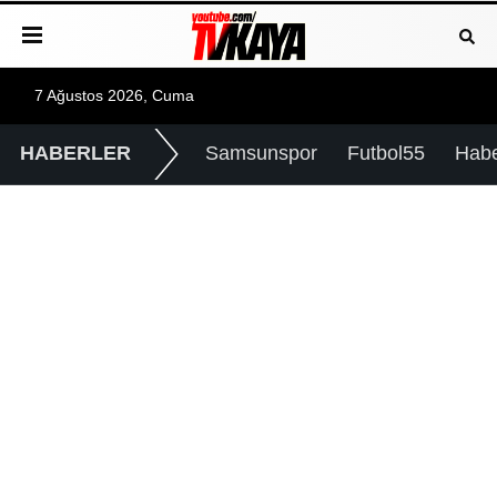
7 Ağustos 2026, Cuma
HABERLER
Samsunspor
Futbol55
Hab