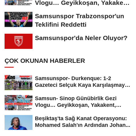
Vlogu… Geyikkoşan, Yakakent,
Hamsilos,...
Samsunspor Trabzonspor'un
Teklifini Reddetti
Samsunspor'da Neler Oluyor?
ÇOK OKUNAN HABERLER
Samsunspor- Durkenque: 1-2
Gazeteci Selçuk Kaya Karşılaşmayı
Yorumladı...
Samsun- Sinop Günübirlik Gezi
Vlogu… Geyikkoşan, Yakakent,
Hamsilos,...
Beşiktaş'ta Sağ Kanat Operasyonu:
Mohamed Salah'ın Ardından Johan...