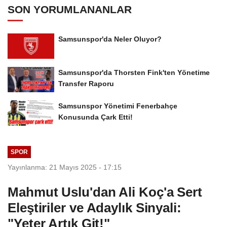
SON YORUMLANANLAR
Samsunspor'da Neler Oluyor?
Samsunspor'da Thorsten Fink'ten Yönetime
Transfer Raporu
Samsunspor Yönetimi Fenerbahçe
Konusunda Çark Etti!
SPOR
Yayınlanma: 21 Mayıs 2025 - 17:15
Mahmut Uslu'dan Ali Koç'a Sert
Eleştiriler ve Adaylık Sinyali:
"Yeter Artık Git!"