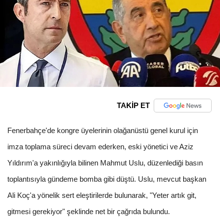
TAKİP ET
Fenerbahçe'de kongre üyelerinin olağanüstü genel kurul için
imza toplama süreci devam ederken, eski yönetici ve Aziz
Yıldırım'a yakınlığıyla bilinen Mahmut Uslu, düzenlediği basın
toplantısıyla gündeme bomba gibi düştü. Uslu, mevcut başkan
Ali Koç'a yönelik sert eleştirilerde bulunarak, "Yeter artık git,
gitmesi gerekiyor" şeklinde net bir çağrıda bulundu.