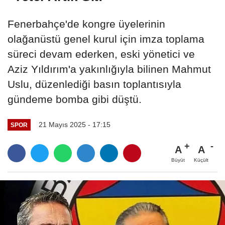
Fenerbahçe'de kongre üyelerinin
olağanüstü genel kurul için imza toplama
süreci devam ederken, eski yönetici ve
Aziz Yıldırım'a yakınlığıyla bilinen Mahmut
Uslu, düzenlediği basın toplantısıyla
gündeme bomba gibi düştü.
21 Mayıs 2025 - 17:15
SPOR
A
A
Büyüt
Küçült