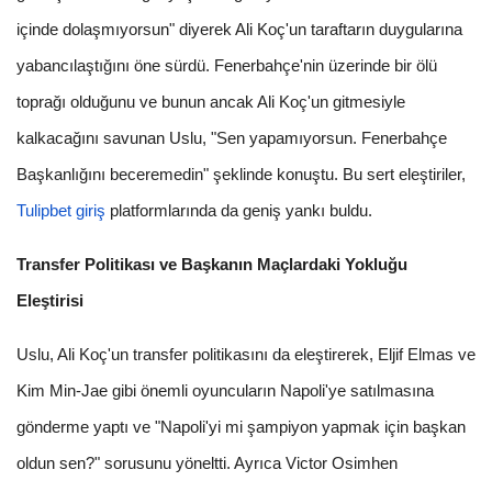
içinde dolaşmıyorsun" diyerek Ali Koç'un taraftarın duygularına
yabancılaştığını öne sürdü. Fenerbahçe'nin üzerinde bir ölü
toprağı olduğunu ve bunun ancak Ali Koç'un gitmesiyle
kalkacağını savunan Uslu, "Sen yapamıyorsun. Fenerbahçe
Başkanlığını beceremedin" şeklinde konuştu. Bu sert eleştiriler,
Tulipbet giriş
platformlarında da geniş yankı buldu.
Transfer Politikası ve Başkanın Maçlardaki Yokluğu
Eleştirisi
Uslu, Ali Koç'un transfer politikasını da eleştirerek, Eljif Elmas ve
Kim Min-Jae gibi önemli oyuncuların Napoli'ye satılmasına
gönderme yaptı ve "Napoli'yi mi şampiyon yapmak için başkan
oldun sen?" sorusunu yöneltti. Ayrıca Victor Osimhen