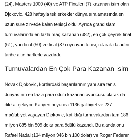
(24), Masters 1000 (40) ve ATP Finalleri (7) kazanan isim olan
Djokovic, 428 haftayla tek erkekler dünya sıralamasında en
uzun süre zirvede kalan tenisçi oldu. Ayrıca grand slam
turnuvalarında en fazla maç kazanan (382), en çok çeyrek final
(61), yarı final (50) ve final (37) oynayan tenisçi olarak da adını
tarihe altın harflerle yazdırdı.
Turnuvalardan En Çok Para Kazanan İsim
Novak Djokovic, kortlardaki başarılarının yanı sıra tenis
dünyasının en fazla para ödülü kazanan oyuncusu olarak da
dikkat çekiyor. Kariyeri boyunca 1136 galibiyet ve 227
mağlubiyet yaşayan Djokovic, katıldığı turnuvalardan tam 186
milyon 885 bin 509 dolar para ödülü kazandı. Bu alanda onu
Rafael Nadal (134 milyon 946 bin 100 dolar) ve Roger Federer