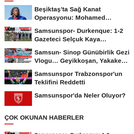
Beşiktaş'ta Sağ Kanat
Operasyonu: Mohamed
Salah'ın Ardından Johan...
Samsunspor- Durkenque: 1-2
Gazeteci Selçuk Kaya
Karşılaşmayı Yorumladı...
Samsun- Sinop Günübirlik Gezi
Vlogu… Geyikkoşan, Yakakent,
Hamsilos,...
Samsunspor Trabzonspor'un
Teklifini Reddetti
Samsunspor'da Neler Oluyor?
ÇOK OKUNAN HABERLER