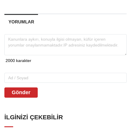
YORUMLAR
Gönder
İLGINIZI ÇEKEBILIR