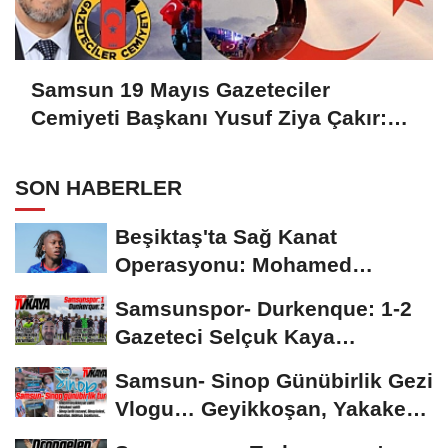
Samsun 19 Mayıs Gazeteciler
Cemiyeti Başkanı Yusuf Ziya Çakır:
HAİNLERE GEÇİT YOK
SON HABERLER
Beşiktaş'ta Sağ Kanat
Operasyonu: Mohamed
Salah'ın Ardından Johan...
Samsunspor- Durkenque: 1-2
Gazeteci Selçuk Kaya
Karşılaşmayı Yorumladı...
Samsun- Sinop Günübirlik Gezi
Vlogu… Geyikkoşan, Yakakent,
Hamsilos,...