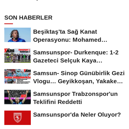
SON HABERLER
Beşiktaş'ta Sağ Kanat
Operasyonu: Mohamed
Salah'ın Ardından Johan...
Samsunspor- Durkenque: 1-2
Gazeteci Selçuk Kaya
Karşılaşmayı Yorumladı...
Samsun- Sinop Günübirlik Gezi
Vlogu… Geyikkoşan, Yakakent,
Hamsilos,...
Samsunspor Trabzonspor'un
Teklifini Reddetti
Samsunspor'da Neler Oluyor?