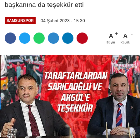
başkanına da teşekkür etti
04 Şubat 2023 - 15:30
SAMSUNSPOR
A
A
Büyüt
Küçült