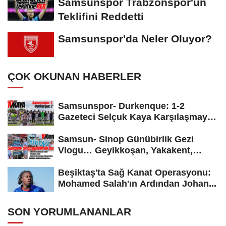
Samsunspor Trabzonspor'un
Teklifini Reddetti
Samsunspor'da Neler Oluyor?
ÇOK OKUNAN HABERLER
Samsunspor- Durkenque: 1-2
Gazeteci Selçuk Kaya Karşılaşmayı
Yorumladı...
Samsun- Sinop Günübirlik Gezi
Vlogu… Geyikkoşan, Yakakent,
Hamsilos,...
Beşiktaş'ta Sağ Kanat Operasyonu:
Mohamed Salah'ın Ardından Johan...
SON YORUMLANANLAR