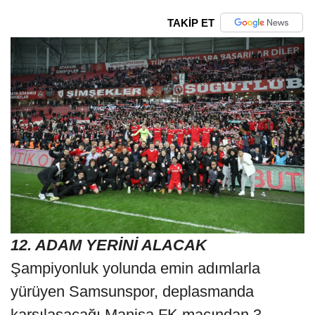
TAKİP ET
12. ADAM YERİNİ ALACAK
Şampiyonluk yolunda emin adımlarla
yürüyen Samsunspor, deplasmanda
karşılaşacağı Manisa FK maçından 3