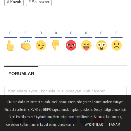
# Kavak
# Salıpazarı
YORUMLAR
Sizlere daha iyi hizmet sunabilmek adına sitemizde çerez konumlandırmaktayız.
Kişisel verileriniz, KVKK ve GDPR kapsamında toplanıp işlenir. Detaylı bilgi almak için
Veri Politikamızı / Aydınlatma Metnimizi inceleyebilirsiniz. Sitemizi kullanarak,
çerezleri kullanmamızı kabul etmiş olacaksınız.
AYRINTILAR
TAMAM
Yorumlar
Yorumlar
Yorumlar