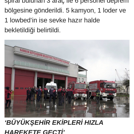
spiral bulunan 3 araç ile 6 personel deprem
bölgesine gönderildi. 5 kamyon, 1 loder ve
1 lowbed’in ise sevke hazır halde
bekletildiği belirtildi.
‘BÜYÜKŞEHİR EKİPLERİ HIZLA
HAREKETE GEÇTİ’