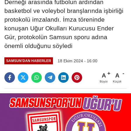
Derneği arasında futbolun ardından
basketbol ve voleybol branşlarında işbirliği
protokolü imzalandı. İmza töreninde
konuşan Uğur Okulları Kurucusu Ender
Gür, protokolün Samsun sporu adına
önemli olduğunu söyledi
18 Ekim 2024 - 16:00
SAMSUN'DAN HABERLER
A
A
Büyüt
Küçült