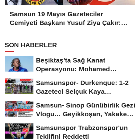
Samsun 19 Mayıs Gazeteciler
Cemiyeti Başkanı Yusuf Ziya Çakır:
HAİNLERE GEÇİT YOK
SON HABERLER
Beşiktaş'ta Sağ Kanat
Operasyonu: Mohamed
Salah'ın Ardından Johan...
Samsunspor- Durkenque: 1-2
Gazeteci Selçuk Kaya
Karşılaşmayı Yorumladı...
Samsun- Sinop Günübirlik Gezi
Vlogu… Geyikkoşan, Yakakent,
Hamsilos,...
Samsunspor Trabzonspor'un
Teklifini Reddetti