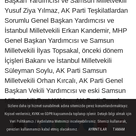
Başkan Yardımcısı ve Samsun Milletvekili
Yusuf Ziya Yılmaz, AK Parti Teşkilatlardan
Sorumlu Genel Başkan Yardımcısı ve
İstanbul Milletvekili Erkan Kandemir, MHP
Genel Başkan Yardımcısı ve Samsun
Milletvekili İlyas Topsakal, önceki dönem
İçişleri Bakanı ve İstanbul Milletvekili
Süleyman Soylu, AK Parti Samsun
Milletvekili Orhan Kırcalı, AK Parti Genel
Başkan Vekili Yardımcısı ve eski Samsun
Milletvekili Fuat Köktaş, AK Parti Genel
Sizlere daha iyi hizmet sunabilmek adına sitemizde çerez konumlandırmaktayız.
Başkan Vekili Yardımcısı Hacı Turan, AK
Kişisel verileriniz, KVKK ve GDPR kapsamında toplanıp işlenir. Detaylı bilgi almak için
Parti Samsun eski Milletvekili Ahmet Yeni,
Veri Politikamızı / Aydınlatma Metnimizi inceleyebilirsiniz. Sitemizi kullanarak,
AK Parti Karabük eski Milletvekili Cumhur
çerezleri kullanmamızı kabul etmiş olacaksınız.
AYRINTILAR
TAMAM
Yorumlar
Yorumlar