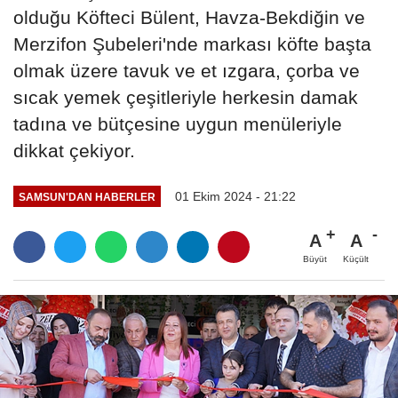
olduğu Köfteci Bülent, Havza-Bekdiğin ve
Merzifon Şubeleri'nde markası köfte başta
olmak üzere tavuk ve et ızgara, çorba ve
sıcak yemek çeşitleriyle herkesin damak
tadına ve bütçesine uygun menüleriyle
dikkat çekiyor.
01 Ekim 2024 - 21:22
SAMSUN'DAN HABERLER
A
A
Büyüt
Küçült