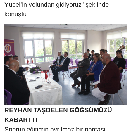
Yücel’in yolundan gidiyoruz” şeklinde
konuştu.
REYHAN TAŞDELEN GÖĞSÜMÜZÜ
KABARTTI
Sporun eğitimin ayrılmaz bir parçası