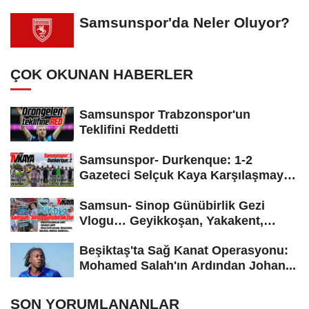
Samsunspor'da Neler Oluyor?
ÇOK OKUNAN HABERLER
Samsunspor Trabzonspor'un
Teklifini Reddetti
Samsunspor- Durkenque: 1-2
Gazeteci Selçuk Kaya Karşılaşmayı
Yorumladı...
Samsun- Sinop Günübirlik Gezi
Vlogu… Geyikkoşan, Yakakent,
Hamsilos,...
Beşiktaş'ta Sağ Kanat Operasyonu:
Mohamed Salah'ın Ardından Johan...
SON YORUMLANANLAR