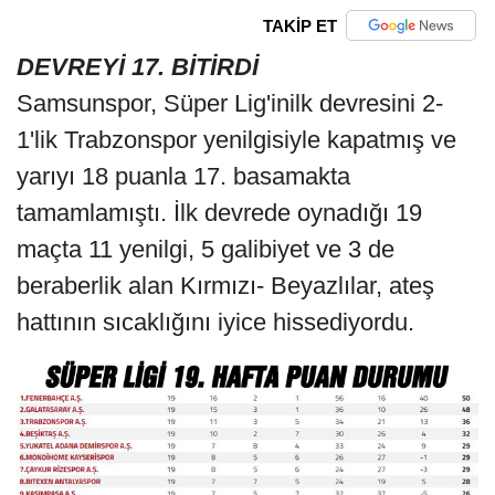
TAKİP ET
DEVREYİ 17. BİTİRDİ
Samsunspor, Süper Lig'inilk devresini 2-
1'lik Trabzonspor yenilgisiyle kapatmış ve
yarıyı 18 puanla 17. basamakta
tamamlamıştı. İlk devrede oynadığı 19
maçta 11 yenilgi, 5 galibiyet ve 3 de
beraberlik alan Kırmızı- Beyazlılar, ateş
hattının sıcaklığını iyice hissediyordu.