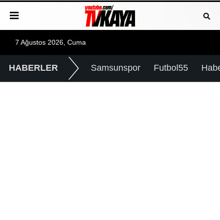
7 Ağustos 2026, Cuma
HABERLER
Samsunspor
Futbol55
Hab