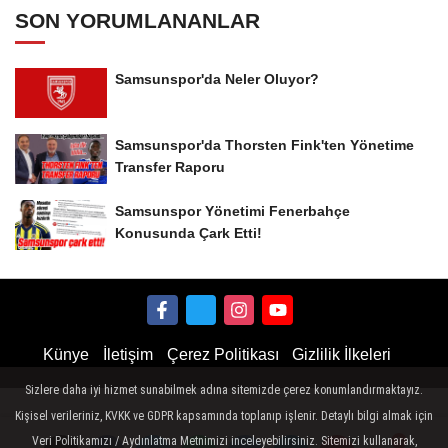
SON YORUMLANANLAR
Samsunspor'da Neler Oluyor?
Samsunspor'da Thorsten Fink'ten Yönetime
Transfer Raporu
Samsunspor Yönetimi Fenerbahçe
Konusunda Çark Etti!
Künye
İletişim
Çerez Politikası
Gizlilik İlkeleri
Sizlere daha iyi hizmet sunabilmek adına sitemizde çerez konumlandırmaktayız.
Kişisel verileriniz, KVKK ve GDPR kapsamında toplanıp işlenir. Detaylı bilgi almak için
Veri Politikamızı / Aydınlatma Metnimizi inceleyebilirsiniz. Sitemizi kullanarak,