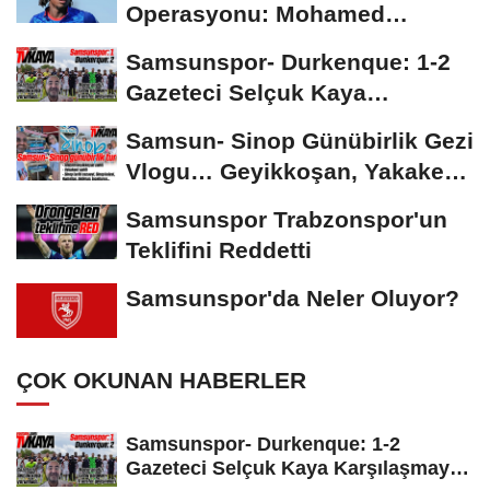
Operasyonu: Mohamed
Salah'ın Ardından Johan...
Samsunspor- Durkenque: 1-2
Gazeteci Selçuk Kaya
Karşılaşmayı Yorumladı...
Samsun- Sinop Günübirlik Gezi
Vlogu… Geyikkoşan, Yakakent,
Hamsilos,...
Samsunspor Trabzonspor'un
Teklifini Reddetti
Samsunspor'da Neler Oluyor?
ÇOK OKUNAN HABERLER
Samsunspor- Durkenque: 1-2
Gazeteci Selçuk Kaya Karşılaşmayı