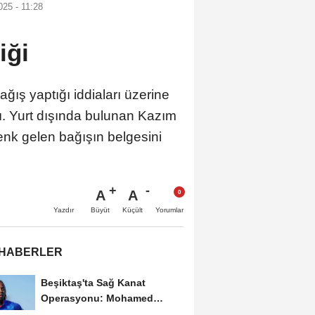
25 - 11:28
iği
ş yaptığı iddiaları üzerine
tı. Yurt dışında bulunan Kazım
enk gelen bağışın belgesini
A
A
Büyüt
Küçült
Yazdır
Yorumlar
 HABERLER
Beşiktaş'ta Sağ Kanat
Operasyonu: Mohamed
Salah'ın Ardından Johan...