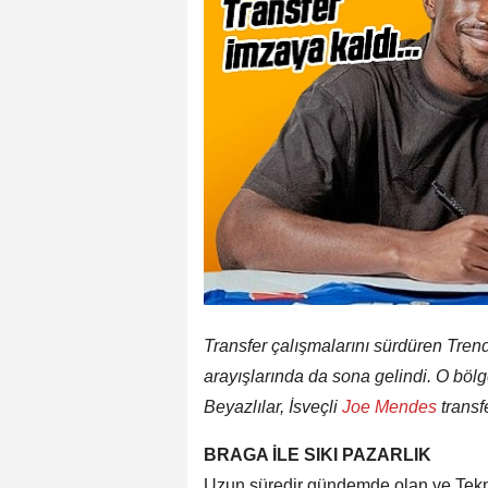
Transfer çalışmalarını sürdüren Tre
arayışlarında da sona gelindi. O böl
Beyazlılar, İsveçli
Joe Mendes
transf
BRAGA İLE SIKI PAZARLIK
Uzun süredir gündemde olan ve Tekni