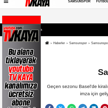
SAMSUNSPOR
FUTBO
Künye
İletişim
Çerez Politikası
Gizlilik İlkeleri
7 Ağustos 2026, Cuma
Haberler
Samsunspor
Samsunspor 
Sa
Geçen sezonu Basel'de kiralı
imza için gel