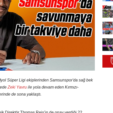
ndyol Süper Ligi ekiplerinden Samsunspor'da sağ bek
gede
Zeki Yavru
ile yola devam eden Kırmızı-
erinde de sona yaklaştı.
k Direktör Thomas Reis'in de onay verdiği 22