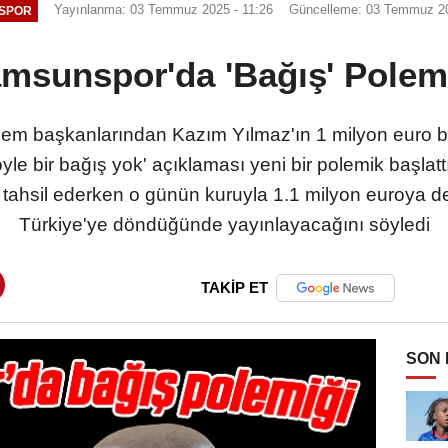
Yayınlanma: 03 Temmuz 2025 - 11:26
Güncelleme: 03 Temmuz 20
SPOR
msunspor'da 'Bağış' Polem
 başkanlarından Kazım Yılmaz'ın 1 milyon euro bağı
yle bir bağış yok' açıklaması yeni bir polemik başlat
 tahsil ederken o günün kuruyla 1.1 milyon euroya d
Türkiye'ye döndüğünde yayınlayacağını söyledi
TAKİP ET
SON