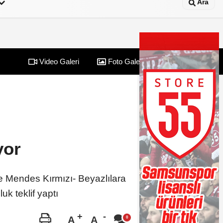
Ara
Video Galeri
Foto Galeri
Yazarlar
yor
e Mendes Kırmızı- Beyazlılara
k teklif yaptı
A
A