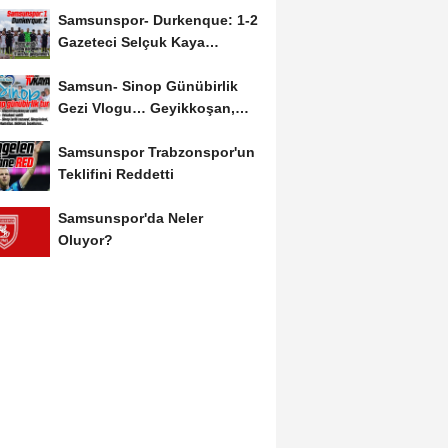
Samsunspor- Durkenque: 1-2
Gazeteci Selçuk Kaya
Karşılaşmayı Yorumladı...
Samsun- Sinop Günübirlik
Gezi Vlogu… Geyikkoşan,
Yakakent, Hamsilos,...
Samsunspor Trabzonspor'un
Teklifini Reddetti
Samsunspor'da Neler
Oluyor?