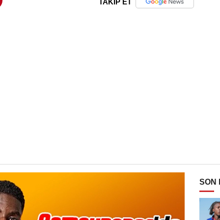
TAKİP ET
SON