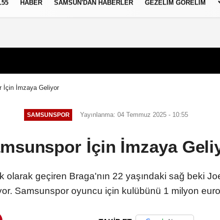
L55
HABER
SAMSUN'DAN HABERLER
GEZELIM GÖRELIM
İçin İmzaya Geliyor
Yayınlanma: 04 Temmuz 2025 - 10:55
SAMSUNSPOR
msunspor İçin İmzaya Geli
k olarak geçiren Braga'nın 22 yaşındaki sağ beki Jo
iyor. Samsunspor oyuncu için kulübünü 1 milyon eurolu