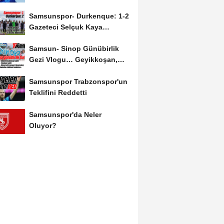
Salah'ın Ardından Johan...
Samsunspor- Durkenque: 1-2
Gazeteci Selçuk Kaya
Karşılaşmayı Yorumladı...
Samsun- Sinop Günübirlik
Gezi Vlogu… Geyikkoşan,
Yakakent, Hamsilos,...
Samsunspor Trabzonspor'un
Teklifini Reddetti
Samsunspor'da Neler
Oluyor?