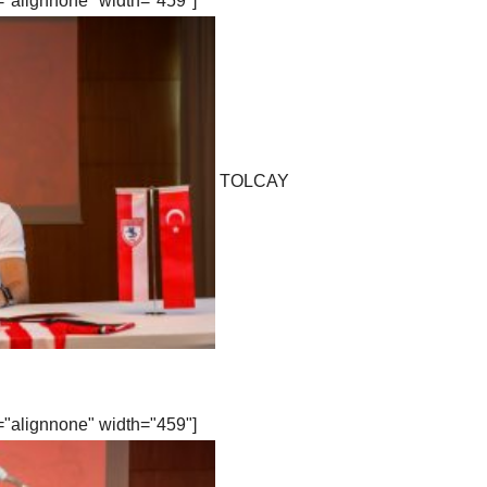
="alignnone" width="459"]
TOLCAY
="alignnone" width="459"]