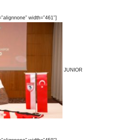
="alignnone" width="461"]
JUNIOR