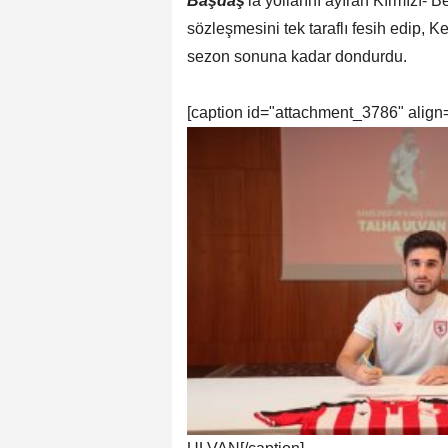
Başdaş
'la yollarını ayıran Kırmızı- 
sözleşmesini tek taraflı fesih edip, 
sezon sonuna kadar dondurdu.
[caption id="attachment_3786" align