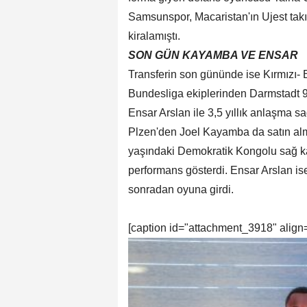
Samsunspor, Macaristan'ın Ujest tak
kiralamıştı.
SON GÜN KAYAMBA VE ENSAR
Transferin son gününde ise Kırmızı- B
Bundesliga ekiplerinden Darmstadt 9
Ensar Arslan ile 3,5 yıllık anlaşma sa
Plzen'den Joel Kayamba da satın alm
yaşındaki Demokratik Kongolu sağ kan
performans gösterdi. Ensar Arslan i
sonradan oyuna girdi.
[caption id="attachment_3918" align