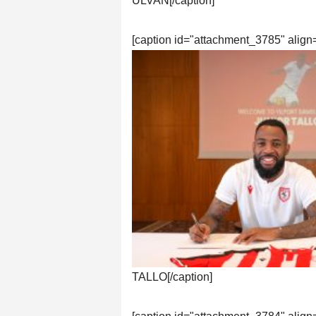
ULVAN[/caption]
[caption id="attachment_3785" align
TALLO[/caption]