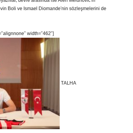
Beyazlılar, devre arasında ise Alen Melunovic'in
Kevin Boli ve Ismael Diomande'nin sözleşmelerini de
="alignnone" width="462"]
TALHA