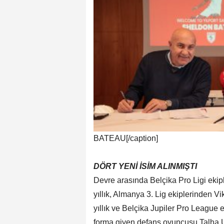
BATEAU[/caption]
DÖRT YENİ İSİM ALINMIŞTI
Devre arasında Belçika Pro Ligi eki
yıllık, Almanya 3. Lig ekiplerinden Vi
yıllık ve Belçika Jupiler Pro Leagu
forma giyen defans oyuncusu Talha U