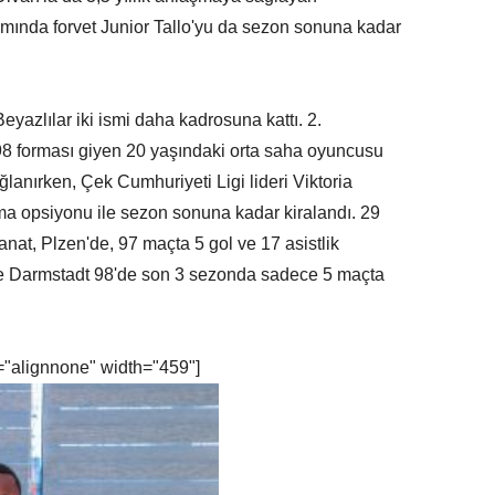
ımında forvet Junior Tallo'yu da sezon sonuna kadar
eyazlılar iki ismi daha kadrosuna kattı. 2.
8 forması giyen 20 yaşındaki orta saha oyuncusu
ğlanırken, Çek Cumhuriyeti Ligi lideri Viktoria
a opsiyonu ile sezon sonuna kadar kiralandı. 29
at, Plzen'de, 97 maçta 5 gol ve 17 asistlik
se Darmstadt 98'de son 3 sezonda sadece 5 maçta
="alignnone" width="459"]