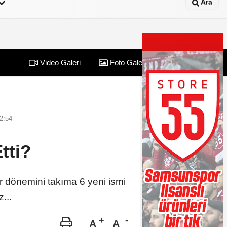
Ara
Video Galeri
Foto Galeri
Yazarlar
2:54
tti?
 dönemini takıma 6 yeni ismi
...
A
A