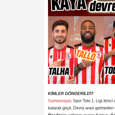
KİMLER GÖNDERİLDİ?
Samsunspor
, Spor Toto 1. Ligi ikinc
katarak geçti. Devra arası gelmeden