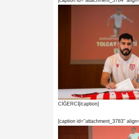
[caption id="attachment_3784" align
CİĞERCİ[/caption]
[caption id="attachment_3783" align