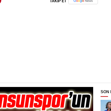
TAKİP ET
SON