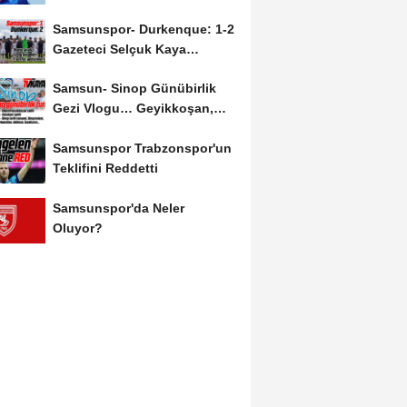
Salah'ın Ardından Johan...
Samsunspor- Durkenque: 1-2
Gazeteci Selçuk Kaya
Karşılaşmayı Yorumladı...
Samsun- Sinop Günübirlik
Gezi Vlogu… Geyikkoşan,
Yakakent, Hamsilos,...
Samsunspor Trabzonspor'un
Teklifini Reddetti
Samsunspor'da Neler
Oluyor?