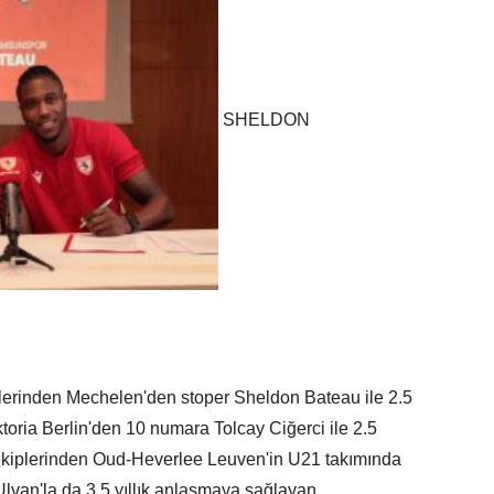
SHELDON
plerinden Mechelen'den stoper Sheldon Bateau ile 2.5
ktoria Berlin'den 10 numara Tolcay Ciğerci ile 2.5
e ekiplerinden Oud-Heverlee Leuven'in U21 takımında
lvan'la da 3,5 yıllık anlaşmaya sağlayan