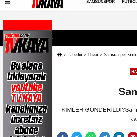
SAMSUNSPOR
FUTBO
Künye
İletişim
Çerez Politikası
Gizlilik İlkeleri
7 Ağustos 2026, Cuma
Haberler
Haber
Samsunspor Kimler
HA
Sam
KİMLER GÖNDERİLDİ?Samsunspo
ka