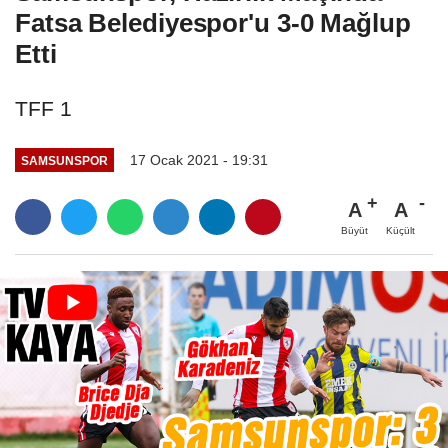
Fatsa Belediyespor'u 3-0 Mağlup
Etti
TFF 1
17 Ocak 2021 - 19:31
SAMSUNSPOR
A
A
Büyüt
Küçült