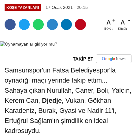
17 Ocak 2021 - 20:15
KÖŞE YAZARLARI
A
A
Büyüt
Küçült
TAKİP ET
Samsunspor'un Fatsa Belediyespor'la
oynadığı maçı yerinde takip ettim...
Sahaya çıkan Nurullah, Caner, Boli, Yalçın,
Kerem Can,
Djedje
, Vukan, Gökhan
Karadeniz, Burak, Gyasi ve Nadir 11'i,
Ertuğrul Sağlam'ın şimdilik en ideal
kadrosuydu.