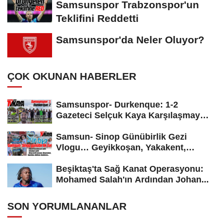
Samsunspor Trabzonspor'un
Teklifini Reddetti
Samsunspor'da Neler Oluyor?
ÇOK OKUNAN HABERLER
Samsunspor- Durkenque: 1-2
Gazeteci Selçuk Kaya Karşılaşmayı
Yorumladı...
Samsun- Sinop Günübirlik Gezi
Vlogu… Geyikkoşan, Yakakent,
Hamsilos,...
Beşiktaş'ta Sağ Kanat Operasyonu:
Mohamed Salah'ın Ardından Johan...
SON YORUMLANANLAR