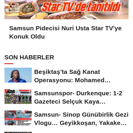
Samsun Pidecisi Nuri Usta Star TV'ye
Konuk Oldu
SON HABERLER
Beşiktaş'ta Sağ Kanat
Operasyonu: Mohamed
Salah'ın Ardından Johan...
Samsunspor- Durkenque: 1-2
Gazeteci Selçuk Kaya
Karşılaşmayı Yorumladı...
Samsun- Sinop Günübirlik Gezi
Vlogu… Geyikkoşan, Yakakent,
Hamsilos,...