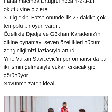
Fatsa maçında Ertuğrul hoca 4-2-3-1'i
okuttu yine bizlere...
3. Lig ekibi Fatsa önünde ilk 25 dakika çok
tempolu bir oyun vardı...
Özellikle Djedje ve Gökhan Karadeniz'in
dikine oynamayı seven özellikleri hücum
zenginliğimizi fazlasıyla artırdı.
Yine Vukan Savicevic'in performansı da bu
iki ismin gelmesiyle yukarı çıkacak gibi
görünüyor...
Savunma zaten ideal...