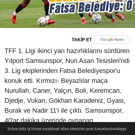
TAKİP ET
TFF 1. Ligi ikinci yarı hazırlıklarını sürdüren
Yılport Samsunspor, Nuri Asan Tesisleri'ndi
3. Lig ekiplerinden Fatsa Belediyespor'u
konuk etti. Kırmızı- Beyazlılar maça
Nurullah, Caner, Yalçın, Boli, Keremcan,
Djedje, Vukan, Gökhan Karadeniz, Gyasi,
Burak ve Nadir 11'i ile çıktı. Samsunspor,
40'ar dakika üzerinde oynanan
karşılaşmanın 37. dakikasında Gökhan
Sizlere daha iyi hizmet sunabilmek adına sitemizde çerez konumlandırmaktayız.