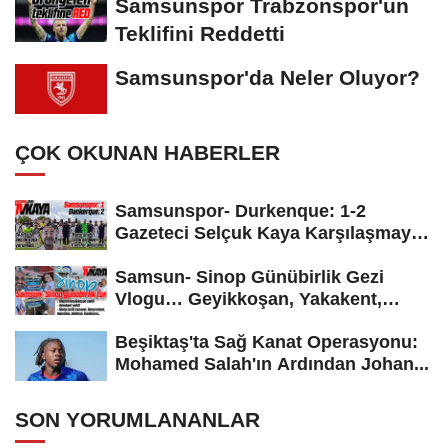
Samsunspor Trabzonspor'un
Teklifini Reddetti
Samsunspor'da Neler Oluyor?
ÇOK OKUNAN HABERLER
Samsunspor- Durkenque: 1-2
Gazeteci Selçuk Kaya Karşılaşmayı
Yorumladı...
Samsun- Sinop Günübirlik Gezi
Vlogu… Geyikkoşan, Yakakent,
Hamsilos,...
Beşiktaş'ta Sağ Kanat Operasyonu:
Mohamed Salah'ın Ardından Johan...
SON YORUMLANANLAR