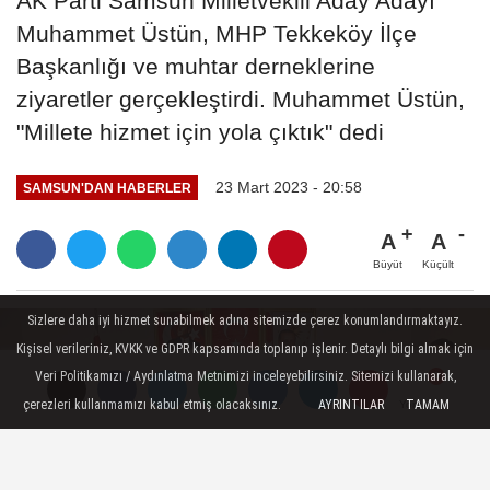
AK Parti Samsun Milletvekili Aday Adayı
Muhammet Üstün, MHP Tekkeköy İlçe
Başkanlığı ve muhtar derneklerine
ziyaretler gerçekleştirdi. Muhammet Üstün,
"Millete hizmet için yola çıktık" dedi
23 Mart 2023 - 20:58
SAMSUN'DAN HABERLER
A
A
Büyüt
Küçült
Sizlere daha iyi hizmet sunabilmek adına sitemizde çerez konumlandırmaktayız.
Kişisel verileriniz, KVKK ve GDPR kapsamında toplanıp işlenir. Detaylı bilgi almak için
Veri Politikamızı / Aydınlatma Metnimizi inceleyebilirsiniz. Sitemizi kullanarak,
çerezleri kullanmamızı kabul etmiş olacaksınız.
AYRINTILAR
TAMAM
Yorumlar
Yorumlar