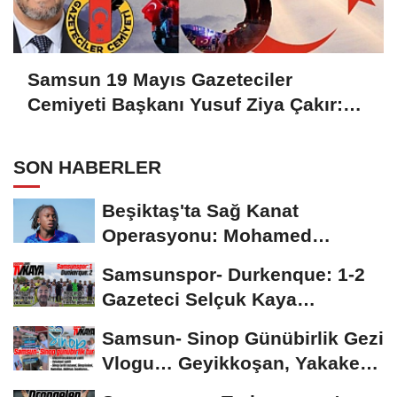
Samsun 19 Mayıs Gazeteciler
Cemiyeti Başkanı Yusuf Ziya Çakır:
HAİNLERE GEÇİT YOK
SON HABERLER
Beşiktaş'ta Sağ Kanat
Operasyonu: Mohamed
Salah'ın Ardından Johan...
Samsunspor- Durkenque: 1-2
Gazeteci Selçuk Kaya
Karşılaşmayı Yorumladı...
Samsun- Sinop Günübirlik Gezi
Vlogu… Geyikkoşan, Yakakent,
Hamsilos,...