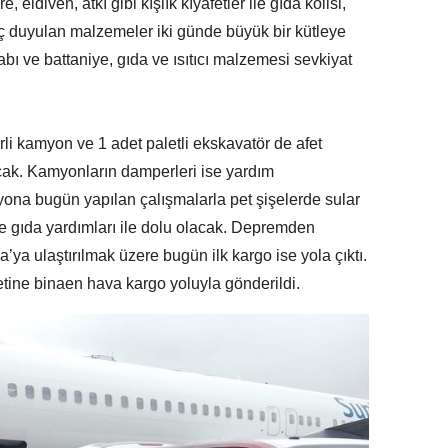
 eldiven, atkı gibi kışlık kıyafetler ile gıda kolisi,
ç duyulan malzemeler iki günde büyük bir kütleye
abı ve battaniye, gıda ve ısıtıcı malzemesi sevkiyat
li kamyon ve 1 adet paletli ekskavatör de afet
cak. Kamyonların damperleri ise yardım
ona bugün yapılan çalışmalarla pet şişelerde sular
ve gıda yardımları ile dolu olacak. Depremden
a’ya ulaştırılmak üzere bugün ilk kargo ise yola çıktı.
tine binaen hava kargo yoluyla gönderildi.