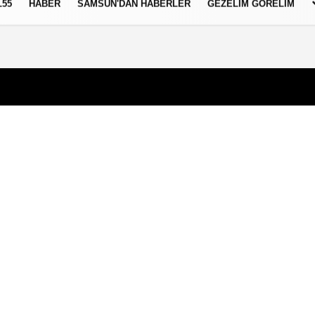
L55
HABER
SAMSUN'DAN HABERLER
GEZELIM GÖRELIM