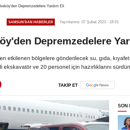
keköy'den Depremzedelere Yardım Eli
Yayınlanma: 07 Şubat 2023 - 18:01
SAMSUN'DAN HABERLER
öy'den Depremzedelere Yar
 etkilenen bölgelere gönderilecek su, gıda, kıyafet 
li ekskavatör ve 20 personel için hazırlıklarını sürdü
TAKİP ET
SON