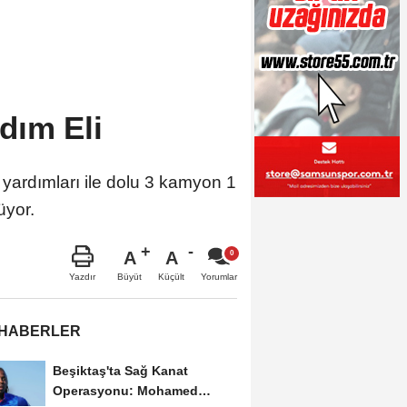
dım Eli
yardımları ile dolu 3 kamyon 1
rüyor.
A
A
Büyüt
Küçült
Yazdır
Yorumlar
 HABERLER
Beşiktaş'ta Sağ Kanat
Operasyonu: Mohamed