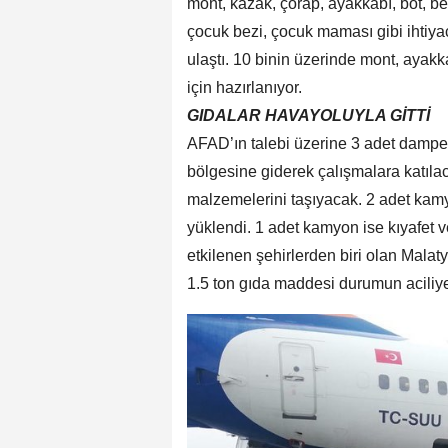
mont, kazak, çorap, ayakkabı, bot, bere,
çocuk bezi, çocuk maması gibi ihtiya
ulaştı. 10 binin üzerinde mont, ayakk
için hazırlanıyor.
GIDALAR HAVAYOLUYLA GİTTİ
AFAD’ın talebi üzerine 3 adet damper
bölgesine giderek çalışmalara katıla
malzemelerini taşıyacak. 2 adet kamy
yüklendi. 1 adet kamyon ise kıyafet 
etkilenen şehirlerden biri olan Malaty
1.5 ton gıda maddesi durumun aciliye