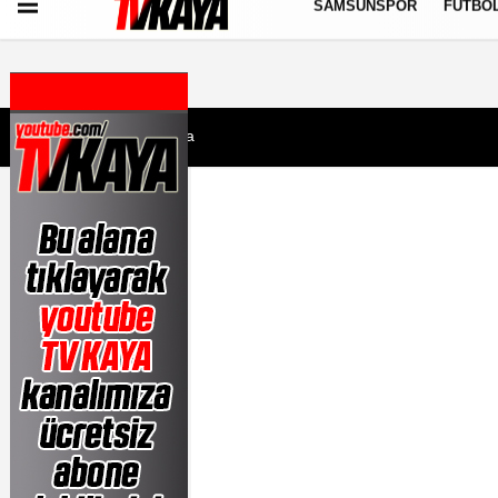
SAMSUNSPOR
FUTBO
Künye
İletişim
Çerez Politikası
Gizlilik İlkeleri
7 Ağustos 2026, Cuma