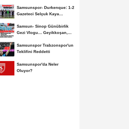
Salah'ın Ardından Johan...
Samsunspor- Durkenque: 1-2
Gazeteci Selçuk Kaya
Karşılaşmayı Yorumladı...
Samsun- Sinop Günübirlik
Gezi Vlogu… Geyikkoşan,
Yakakent, Hamsilos,...
Samsunspor Trabzonspor'un
Teklifini Reddetti
Samsunspor'da Neler
Oluyor?