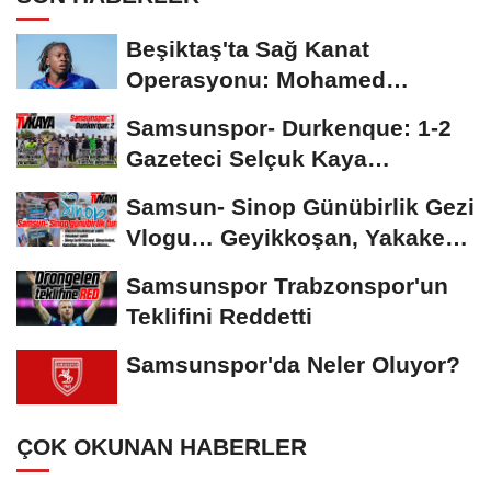
Beşiktaş'ta Sağ Kanat
Operasyonu: Mohamed
Salah'ın Ardından Johan...
Samsunspor- Durkenque: 1-2
Gazeteci Selçuk Kaya
Karşılaşmayı Yorumladı...
Samsun- Sinop Günübirlik Gezi
Vlogu… Geyikkoşan, Yakakent,
Hamsilos,...
Samsunspor Trabzonspor'un
Teklifini Reddetti
Samsunspor'da Neler Oluyor?
ÇOK OKUNAN HABERLER