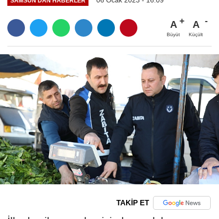
06 Ocak 2023 - 16:09
SAMSUN'DAN HABERLER
A
A
Büyüt
Küçült
TAKİP ET