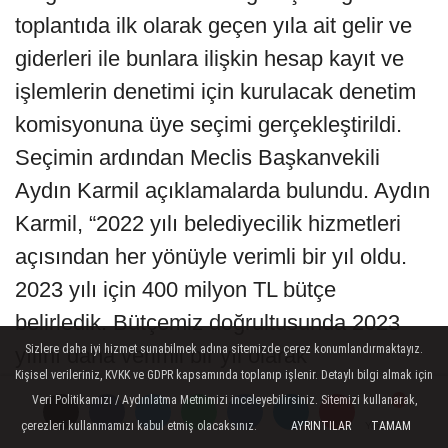
toplantıda ilk olarak geçen yıla ait gelir ve
giderleri ile bunlara ilişkin hesap kayıt ve
işlemlerin denetimi için kurulacak denetim
komisyonuna üye seçimi gerçekleştirildi.
Seçimin ardından Meclis Başkanvekili
Aydın Karmil açıklamalarda bulundu. Aydın
Karmil, “2022 yılı belediyecilik hizmetleri
açısından her yönüyle verimli bir yıl oldu.
2023 yılı için 400 milyon TL bütçe
belirledik. Bütçemiz doğrultusunda 2023
Sizlere daha iyi hizmet sunabilmek adına sitemizde çerez konumlandırmaktayız.
yılını daha verimli bir yıl olarak
Kişisel verileriniz, KVKK ve GDPR kapsamında toplanıp işlenir. Detaylı bilgi almak için
geçireceğimizi ümit ediyor ve
Veri Politikamızı / Aydınlatma Metnimizi inceleyebilirsiniz. Sitemizi kullanarak,
çalışmalarımızı bu doğrultuda planlıyoruz.
çerezleri kullanmamızı kabul etmiş olacaksınız.
AYRINTILAR
TAMAM
Yorumlar
Yorumlar
Yorumlar