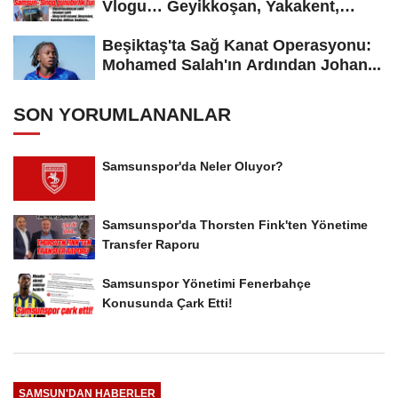
Vlogu… Geyikkoşan, Yakakent,
Hamsilos,...
Beşiktaş'ta Sağ Kanat Operasyonu:
Mohamed Salah'ın Ardından Johan...
SON YORUMLANANLAR
Samsunspor'da Neler Oluyor?
Samsunspor'da Thorsten Fink'ten Yönetime
Transfer Raporu
Samsunspor Yönetimi Fenerbahçe
Konusunda Çark Etti!
SAMSUN'DAN HABERLER