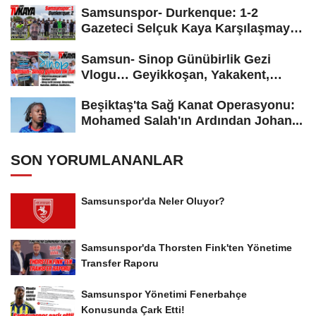
Samsunspor- Durkenque: 1-2
Gazeteci Selçuk Kaya Karşılaşmayı
Yorumladı...
Samsun- Sinop Günübirlik Gezi
Vlogu… Geyikkoşan, Yakakent,
Hamsilos,...
Beşiktaş'ta Sağ Kanat Operasyonu:
Mohamed Salah'ın Ardından Johan...
SON YORUMLANANLAR
Samsunspor'da Neler Oluyor?
Samsunspor'da Thorsten Fink'ten Yönetime
Transfer Raporu
Samsunspor Yönetimi Fenerbahçe
Konusunda Çark Etti!