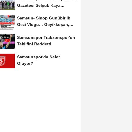
Gazeteci Selçuk Kaya
Karşılaşmayı Yorumladı...
Samsun- Sinop Günübirlik
Gezi Vlogu… Geyikkoşan,
Yakakent, Hamsilos,...
Samsunspor Trabzonspor'un
Teklifini Reddetti
Samsunspor'da Neler
Oluyor?