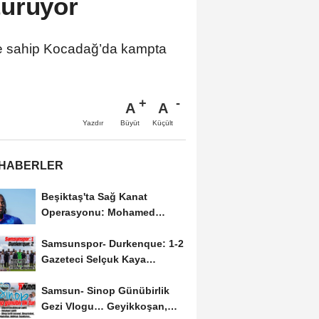
turuyor
iğe sahip Kocadağ’da kampta
A
A
Büyüt
Küçült
Yazdır
 HABERLER
Beşiktaş'ta Sağ Kanat
Operasyonu: Mohamed
Salah'ın Ardından Johan...
Samsunspor- Durkenque: 1-2
Gazeteci Selçuk Kaya
Karşılaşmayı Yorumladı...
Samsun- Sinop Günübirlik
Gezi Vlogu… Geyikkoşan,