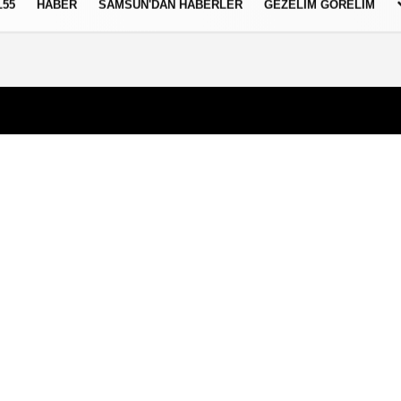
L55
HABER
SAMSUN'DAN HABERLER
GEZELIM GÖRELIM