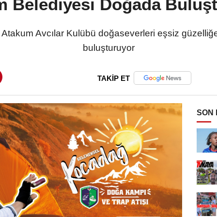
 Belediyesi Doğada Buluş
 Atakum Avcılar Kulübü doğaseverleri eşsiz güzell
buluşturuyor
TAKİP ET
SON