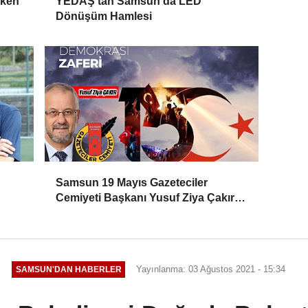
rken
YEDAŞ'tan Samsun'da LED
Dönüşüm Hamlesi
Samsun 19 Mayıs Gazeteciler
Cemiyeti Başkanı Yusuf Ziya Çakır:
HAİNLERE GEÇİT YOK
Yayınlanma: 03 Ağustos 2021 - 15:34
SAMSUN'DAN HABERLER