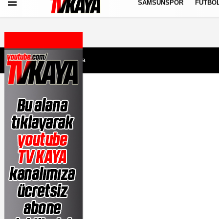
SAMSUNSPOR
FUTBO
Künye
İletişim
Çerez Politikası
Gizlilik İlkeleri
7 Ağustos 2026, Cuma