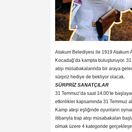
Atakum Belediyesi ile 1919 Atakum A
Kocadağ’da kampta buluşturuyor. 31
atışı müsabakalarında bir araya gelec
sürpriz hediye de bekliyor olacak.
SÜRPRİZ SANATÇILAR
31 Temmuz’da saat 14.00’te başlayaca
etkinlikler kapsamında 31 Temmuz akş
Kamp ateşi eşliğinde oyunların oyn
itibarıyla trap atışı müsabakaları ba
olmak üzere 4 kategoride gerçekleşe