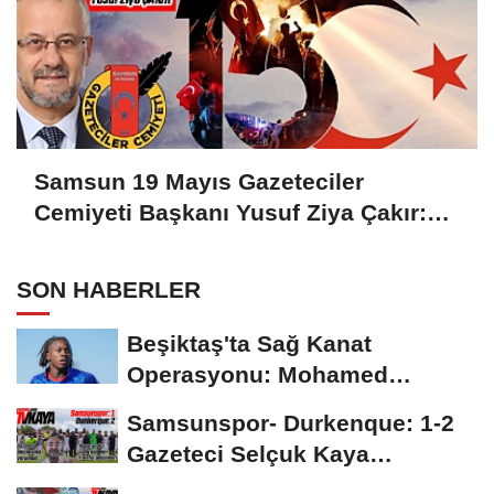
Samsun 19 Mayıs Gazeteciler
Cemiyeti Başkanı Yusuf Ziya Çakır:
HAİNLERE GEÇİT YOK
SON HABERLER
Beşiktaş'ta Sağ Kanat
Operasyonu: Mohamed
Salah'ın Ardından Johan...
Samsunspor- Durkenque: 1-2
Gazeteci Selçuk Kaya
Karşılaşmayı Yorumladı...