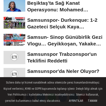
Beşiktaş'ta Sağ Kanat
Operasyonu: Mohamed
Salah'ın Ardından Johan...
Samsunspor- Durkenque: 1-2
Gazeteci Selçuk Kaya
Karşılaşmayı Yorumladı...
Samsun- Sinop Günübirlik Gezi
Vlogu… Geyikkoşan, Yakakent,
Hamsilos,...
Samsunspor Trabzonspor'un
Teklifini Reddetti
Samsunspor'da Neler Oluyor?
Sizlere daha iyi hizmet sunabilmek adına sitemizde çerez konumlandırmaktayız.
ÇOK OKUNAN HABERLER
Kişisel verileriniz, KVKK ve GDPR kapsamında toplanıp işlenir. Detaylı bilgi almak için
Veri Politikamızı / Aydınlatma Metnimizi inceleyebilirsiniz. Sitemizi kullanarak,
çerezleri kullanmamızı kabul etmiş olacaksınız.
AYRINTILAR
TAMAM
Samsunspor- Durkenque: 1-2