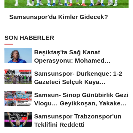
Samsunspor'da Kimler Gidecek?
SON HABERLER
Beşiktaş'ta Sağ Kanat
Operasyonu: Mohamed
Salah'ın Ardından Johan...
Samsunspor- Durkenque: 1-2
Gazeteci Selçuk Kaya
Karşılaşmayı Yorumladı...
Samsun- Sinop Günübirlik Gezi
Vlogu… Geyikkoşan, Yakakent,
Hamsilos,...
Samsunspor Trabzonspor'un
Teklifini Reddetti