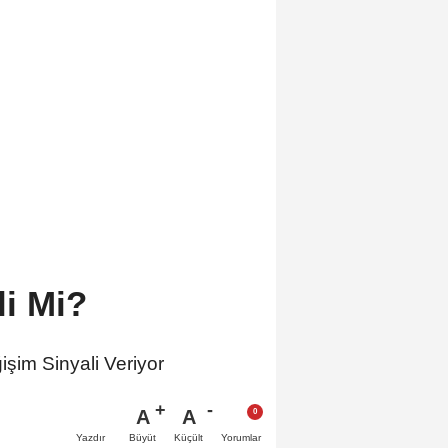
i Mi?
şim Sinyali Veriyor
A
A
Büyüt
Küçült
Yazdır
Yorumlar