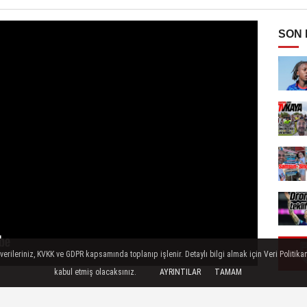
SON
ileriniz, KVKK ve GDPR kapsamında toplanıp işlenir. Detaylı bilgi almak için Veri Politikam
kabul etmiş olacaksınız.
AYRINTILAR
TAMAM
demi belirleyen
futbol55
programında gazeteciler