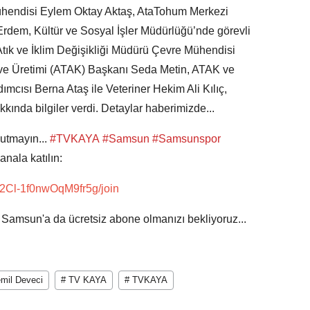
ühendisi Eylem Oktay Aktaş, AtaTohum Merkezi
rdem, Kültür ve Sosyal İşler Müdürlüğü’nde görevli
 Atık ve İklim Değişikliği Müdürü Çevre Mühendisi
ve Üretimi (ATAK) Başkanı Seda Metin, ATAK ve
cısı Berna Ataş ile Veteriner Hekim Ali Kılıç,
kında bilgiler verdi. Detaylar haberimizde...
utmayın...
#TVKAYA
#Samsun
#Samsunspor
anala katılın:
2Cl-1f0nwOqM9fr5g/join
l Samsun'a da ücretsiz abone olmanızı bekliyoruz...
mil Deveci
# TV KAYA
# TVKAYA