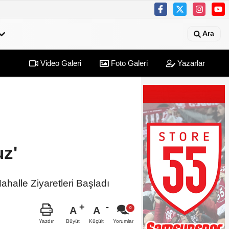
Ara
Video Galeri
Foto Galeri
Yazarlar
z'
halle Ziyaretleri Başladı
A
A
Büyüt
Küçült
Yazdır
Yorumlar