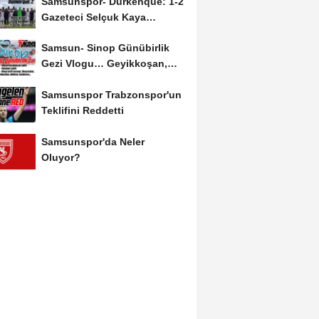
Samsunspor- Durkenque: 1-2
Gazeteci Selçuk Kaya
Karşılaşmayı Yorumladı...
Samsun- Sinop Günübirlik
Gezi Vlogu… Geyikkoşan,
Yakakent, Hamsilos,...
Samsunspor Trabzonspor'un
Teklifini Reddetti
Samsunspor'da Neler
Oluyor?