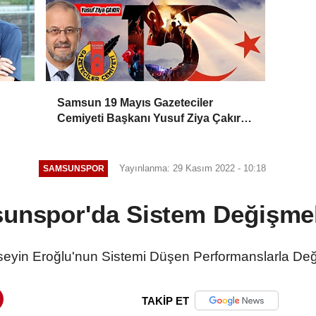
Samsun 19 Mayıs Gazeteciler
Cemiyeti Başkanı Yusuf Ziya Çakır:
HAİNLERE GEÇİT YOK
Yayınlanma: 29 Kasım 2022 - 10:18
SAMSUNSPOR
unspor'da Sistem Değişmel
seyin Eroğlu'nun Sistemi Düşen Performanslarla Deği
TAKİP ET