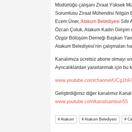
Müdürlüğü çalışanı Ziraat Yüksek M
Sorumlusu Ziraat Mühendisi Nilgün E
Ecem Üner,
Atakum Belediyesi
Sıfır
Özcan Çoluk, Atakum Kadın Girişim 
Özgür Bölüşüm Derneği Başkan Yardım
Atakum Belediyesi'nin çalışmaları hak
Kanalımıza ücretsiz abone olmayı un
Ayrıcalıklardan yararlanmak için bu k
www.youtube.com/channel/UCg1hFl
Geliştirdiğimiz diğer kanalımız Kana
www.youtube.com/kanalsamsun55
# Atakum
# Atakum Belediyesi
# Ce