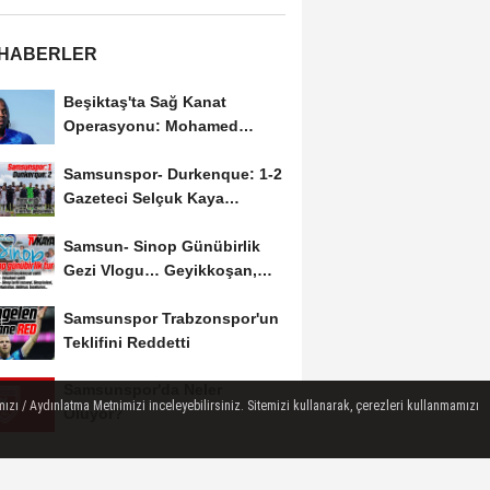
 HABERLER
Beşiktaş'ta Sağ Kanat
Operasyonu: Mohamed
Salah'ın Ardından Johan...
Samsunspor- Durkenque: 1-2
Gazeteci Selçuk Kaya
Karşılaşmayı Yorumladı...
Samsun- Sinop Günübirlik
Gezi Vlogu… Geyikkoşan,
Yakakent, Hamsilos,...
Samsunspor Trabzonspor'un
Teklifini Reddetti
Samsunspor'da Neler
ızı / Aydınlatma Metnimizi inceleyebilirsiniz. Sitemizi kullanarak, çerezleri kullanmamızı
Oluyor?