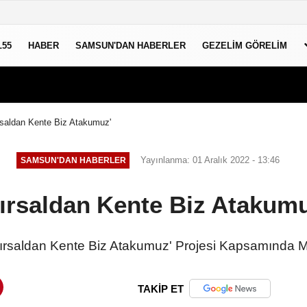
L55
HABER
SAMSUN'DAN HABERLER
GEZELIM GÖRELIM
rsaldan Kente Biz Atakumuz'
Yayınlanma: 01 Aralık 2022 - 13:46
SAMSUN'DAN HABERLER
Kırsaldan Kente Biz Atakumu
ırsaldan Kente Biz Atakumuz' Projesi Kapsamında Ma
TAKİP ET